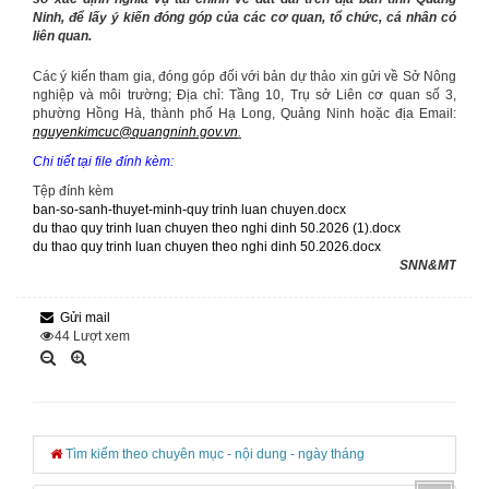
Ninh, để lấy ý kiến đóng góp của các cơ quan, tổ chức, cá nhân có
liên quan.
Các ý kiến tham gia, đóng góp đối với bản dự thảo xin gửi về Sở Nông
nghiệp và môi trường; Địa chỉ: Tầng 10, Trụ sở Liên cơ quan số 3,
phường Hồng Hà, thành phố Hạ Long, Quảng Ninh hoặc địa Email:
nguyenkimcuc@quangninh.gov.vn
.
Chi tiết tại file đính kèm:
Tệp đính kèm
ban-so-sanh-thuyet-minh-quy trinh luan chuyen.docx
du thao quy trinh luan chuyen theo nghi dinh 50.2026 (1).docx
du thao quy trinh luan chuyen theo nghi dinh 50.2026.docx
SNN&MT
Gửi mail
44
Lượt xem
Tìm kiếm theo chuyên mục - nội dung - ngày tháng