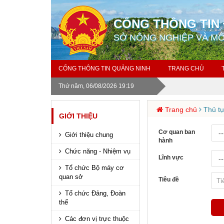
CỔNG THÔNG TIN 
SỞ NÔNG NGHIỆP VÀ M
CỔNG THÔNG TIN QUẢNG NINH
TRANG CHỦ
Thứ năm, 06/08/2026 19:19
Trang chủ
Thủ tụ
GIỚI THIỆU
Cơ quan ban
Giới thiệu chung
hành
Chức năng - Nhiệm vụ
Lĩnh vực
Tổ chức Bộ máy cơ
quan sở
Tiêu đề
Tổ chức Đảng, Đoàn
thể
Các đơn vị trực thuộc