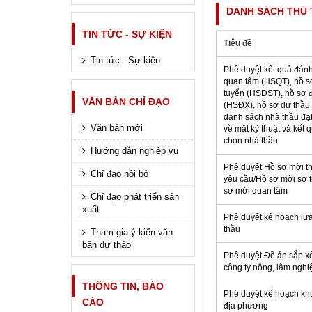
DANH SÁCH THỦ 
TIN TỨC - SỰ KIỆN
Tiêu đề
Tin tức - Sự kiện
Phê duyệt kết quả đánh
quan tâm (HSQT), hồ s
tuyển (HSDST), hồ sơ 
VĂN BẢN CHỈ ĐẠO
(HSĐX), hồ sơ dự thầu
danh sách nhà thầu đạ
Văn bản mới
về mặt kỹ thuật và kết 
chọn nhà thầu
Hướng dẫn nghiệp vụ
Phê duyệt Hồ sơ mời t
Chỉ đạo nội bộ
yêu cầu/Hồ sơ mời sơ 
sơ mời quan tâm
Chỉ đạo phát triển sản
xuất
Phê duyệt kế hoạch lự
thầu
Tham gia ý kiến văn
bản dự thảo
Phê duyệt Đề án sắp xế
công ty nông, lâm nghi
THÔNG TIN, BÁO
Phê duyệt kế hoạch k
CÁO
địa phương