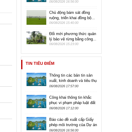
06/08/2026 16:56:00
Chủ động bám sát đồng
ruộng, triển khai đồng bộ...
06/08/2026 15:40:00
Đổi mới phương thức quản
lý bảo vệ rừng bằng công...
06/08/2026 15:23:00
TIN TIÊU ĐIỂM
Thông tin các bản tin sản
xuất, kinh doanh và tiêu thụ
sản phẩm nông lâm thủy
06/08/2026 17:57:00
sản
Công khai thông tin khắc
phục vi phạm pháp luật đất
đai
06/08/2026 17:12:00
Báo cáo đề xuất cấp Giấy
phép môi trường của Dự án
Nhà máy chế biến thực
06/08/2026 16:56:00