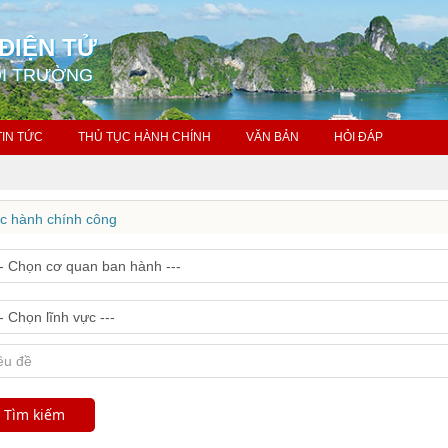
ĐIỆN TỬ
ÔI TRƯỜNG
TIN TỨC
THỦ TỤC HÀNH CHÍNH
VĂN BẢN
HỎI ĐÁP
c hành chính công