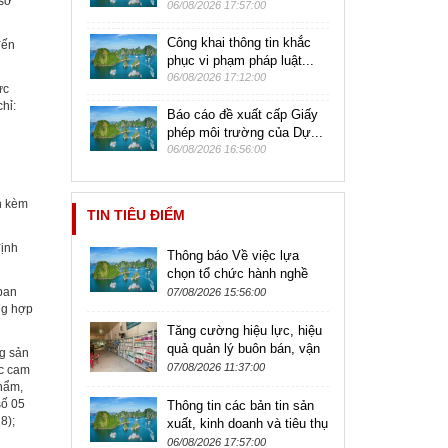
 sơ
06/08/2026 17:57:00
Công khai thông tin khắc
đến
phục vi phạm pháp luật...
06/08/2026 17:12:00
ực
chỉ:
Báo cáo đề xuất cấp Giấy
phép môi trường của Dự...
06/08/2026 16:56:00
nh kèm
TIN TIÊU ĐIỂM
định
Thông báo Về việc lựa
chọn tổ chức hành nghề
đấu giá tài sản để thực hiện
 ban
07/08/2026 15:56:00
ng hợp
đấu giá quyền khai thác
khoáng...
Tăng cường hiệu lực, hiệu
quả quản lý buôn bán, vận
ng sản
chuyển và sử dụng thuốc
07/08/2026 11:37:00
ặc cam
thú y, thuốc thú y thủy
phẩm,
sản...
số 05
Thông tin các bản tin sản
8);
xuất, kinh doanh và tiêu thụ
sản phẩm nông lâm thủy
06/08/2026 17:57:00