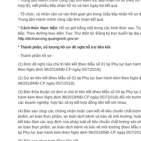
- Trung tâm Hành chính công cấp tỉnh kiểm tra, tiếp nhận hồ sơ (nếu hồ
hợp lệ), viết phiếu tiếp nhận hồ sơ và hẹn ngày trả kết quả.
- Tổ chức, cá nhân căn cứ vào thời gian ghi trong Giấy tiếp nhận hồ sơ 
Trung tâm Hành chính công cấp tỉnh nhận kết quả.
*
Cách thức thực hiện
: Hồ sơ gửi bằng một trong các hình thức sau: Tr
tiếp; Theo đường bưu điện; Fax; Thư điện tử; Đăng ký trực tuyến tại địa 
http://dichvucong.quangninh.gov.vn
* Thành phần, số lượng hồ sơ đề nghị hỗ trợ liên kết
- Thành phần hồ sơ:
(1) Đơn đề nghị của chủ trì liên kết (theo Mẫu số 01 tại Phụ lục ban hà
theo Nghị định 98/2018/NĐ-CP ngày 05/7/2018);
(2) Dự án liên kết (theo Mẫu số 02 tại Phụ lục ban hành kèm theo Nghị 
98/2018/NĐ-CP ngày 05/7/2018);
(3) Bản thỏa thuận cử đơn vị chủ trì liên kết (theo Mẫu số 04 tại Phụ lục
hành kèm theo Nghị định 98/2018/NĐ-CP ngày 05/7/2018) đối với trườ
các doanh nghiệp, hợp tác xã ký kết hợp đồng liên kết với nhau;
(4) Bản sao chụp các chứng nhận hoặc cam kết về tiêu chuẩn chất lượ
phẩm, an toàn thực phẩm, an toàn dịch bệnh và bảo vệ môi trường; ho
kết bảo đảm các quy định của pháp luật về tiêu chuẩn chất lượng sản 
an toàn thực phẩm, an toàn dịch bệnh và bảo vệ môi trường (theo Mẫu 
tại Phụ lục ban hành kèm theo Nghị định 98/2018/NĐ-CP ngày 05/7/201