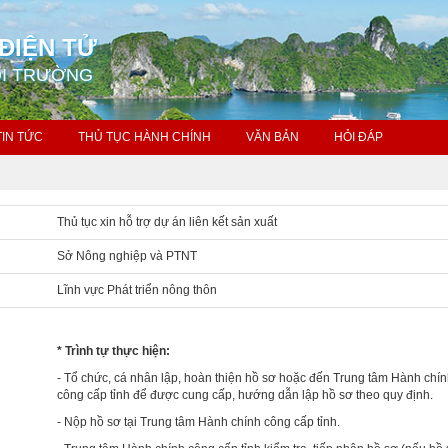
ĐIỆN TỬ
ÔI TRƯỜNG
TIN TỨC
THỦ TỤC HÀNH CHÍNH
VĂN BẢN
HỎI ĐÁP
Thủ tục xin hỗ trợ dự án liên kết sản xuất
Sở Nông nghiệp và PTNT
Lĩnh vực Phát triển nông thôn
* Trình tự thực hiện:
- Tổ chức, cá nhân lập, hoàn thiện hồ sơ hoặc đến Trung tâm Hành chí
công cấp tỉnh để được cung cấp, hướng dẫn lập hồ sơ theo quy định.
- Nộp hồ sơ tại Trung tâm Hành chính công cấp tỉnh.