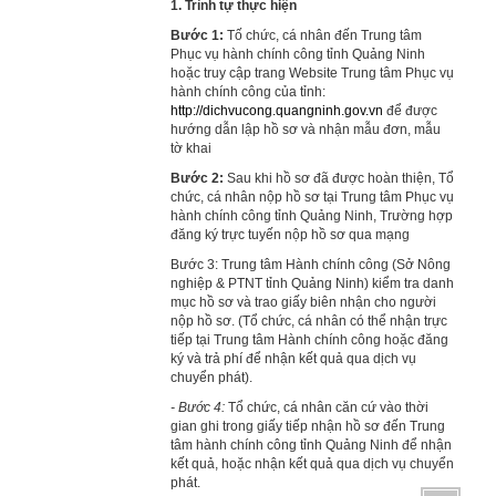
1. Trình tự thực hiện
Bước 1:
Tố chức, cá nhân đến Trung tâm
Phục vụ hành chính công tỉnh Quảng Ninh
hoặc truy cập trang Website Trung tâm Phục vụ
hành chính công của tỉnh:
http://dichvucong.quangninh.gov.vn
để được
hướng dẫn lập hồ sơ và nhận mẫu đơn, mẫu
tờ khai
Bước 2:
Sau khi hồ sơ đã được hoàn thiện, Tổ
chức, cá nhân nộp hồ sơ tại Trung tâm Phục vụ
hành chính công tỉnh Quảng Ninh, Trường hợp
đăng ký trực tuyến nộp hồ sơ qua mạng
Bước 3: Trung tâm Hành chính công (Sở Nông
nghiệp & PTNT tỉnh Quảng Ninh) kiểm tra danh
mục hồ sơ và trao giấy biên nhận cho người
nộp hồ sơ. (Tổ chức, cá nhân có thể nhận trực
tiếp tại Trung tâm Hành chính công hoặc đăng
ký và trả phí để nhận kết quả qua dịch vụ
chuyển phát).
- Bước 4:
Tổ chức, cá nhân căn cứ vào thời
gian ghi trong giấy tiếp nhận hồ sơ đến Trung
tâm hành chính công tỉnh Quảng Ninh để nhận
kết quả, hoặc nhận kết quả qua dịch vụ chuyển
phát.