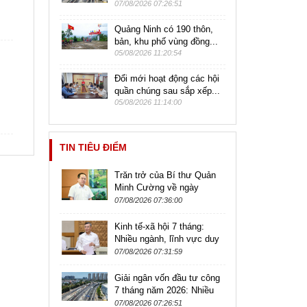
07/08/2026 07:26:51
Quảng Ninh có 190 thôn,
bản, khu phố vùng đồng...
05/08/2026 11:20:54
Đổi mới hoạt động các hội
quần chúng sau sắp xếp...
05/08/2026 11:14:00
TIN TIÊU ĐIỂM
Trăn trở của Bí thư Quản
Minh Cường về ngày
Quảng Ninh lên thành phố
07/08/2026 07:36:00
Kinh tế-xã hội 7 tháng:
Nhiều ngành, lĩnh vực duy
trì xu hướng tích cực
07/08/2026 07:31:59
Giải ngân vốn đầu tư công
7 tháng năm 2026: Nhiều
bộ ngành, địa phương đạt
07/08/2026 07:26:51