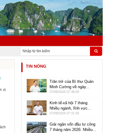
TIN NÓNG
c
Trăn trở của Bí thư Quản
Minh Cường về ngày...
n vị
07/08/2026 07:36:00
Kinh tế-xã hội 7 tháng:
Nhiều ngành, lĩnh vực...
07/08/2026 07:31:59
Giải ngân vốn đầu tư công
sách
7 tháng năm 2026: Nhiều...