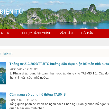
ĐIỆN TỬ
TIN TỨC
THỦ TỤC HÀNH CHÍNH
VĂN BẢN
HỎI ĐÁP
 Tabmit
Thông tư 212/2009/TT-BTC hướng dẫn thực hiện kế toán nhà nướ
28/11/2012 12: 00:00
1. Phạm vi áp dụng kế toán nhà nước áp dụng cho TABMIS 1.1. Các đơ
thu, chi ngân sách nhà nước...
Cẩm nang sử dụng hệ thống TABMIS
28/11/2012 11: 00:00
Tổng quan phân hệ Phân bổ ngân sách Phân hệ Quản lý phân bổ ngân 
quản lý các quy trình phân...