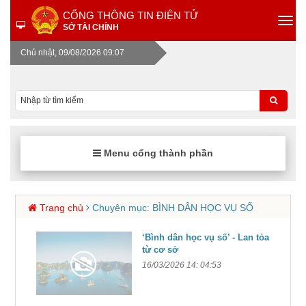
CỔNG THÔNG TIN ĐIỆN TỬ
SỞ TÀI CHÍNH
Chủ nhật, 09/08/2026 09:07
Menu cổng thành phần
Trang chủ
Chuyên mục: BÌNH DÂN HỌC VỤ SỐ
‘Bình dân học vụ số’ - Lan tỏa
từ cơ sở
16/03/2026 14: 04:53