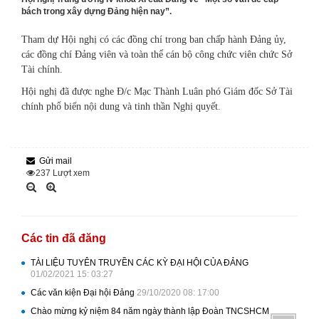
bách trong xây dựng Đảng hiện nay”.
Tham dự Hội nghị có các đồng chí trong ban chấp hành Đảng ủy,
các đồng chí Đảng viên và toàn thể cán bộ công chức viên chức Sở
Tài chính.
Hội nghị đã được nghe Đ/c Mạc Thành Luân phó Giám đốc Sở Tài
chính phổ biến nội dung và tinh thần Nghị quyết.
Gửi mail
237
Lượt xem
Các tin đã đăng
TÀI LIỆU TUYÊN TRUYỀN CÁC KỲ ĐẠI HỘI CỦA ĐẢNG
01/02/2021 15: 03:27
Các văn kiện Đại hội Đảng
29/10/2020 08: 17:00
Chào mừng kỷ niệm 84 năm ngày thành lập Đoàn TNCSHCM