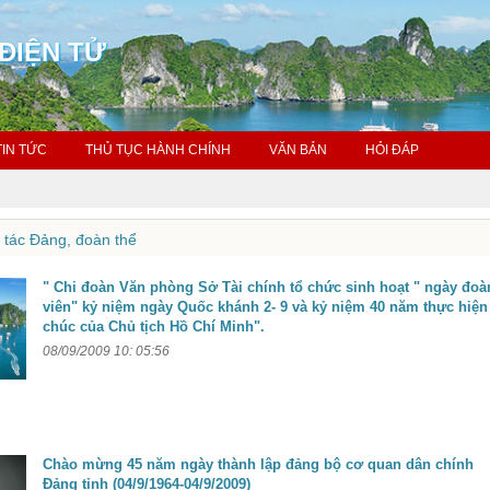
ĐIỆN TỬ
TIN TỨC
THỦ TỤC HÀNH CHÍNH
VĂN BẢN
HỎI ĐÁP
tác Đảng, đoàn thể
" Chi đoàn Văn phòng Sở Tài chính tổ chức sinh hoạt " ngày đoà
viên" kỷ niệm ngày Quốc khánh 2- 9 và kỷ niệm 40 năm thực hiện
chúc của Chủ tịch Hồ Chí Minh".
08/09/2009 10: 05:56
Chào mừng 45 năm ngày thành lập đảng bộ cơ quan dân chính
Đảng tỉnh (04/9/1964-04/9/2009)