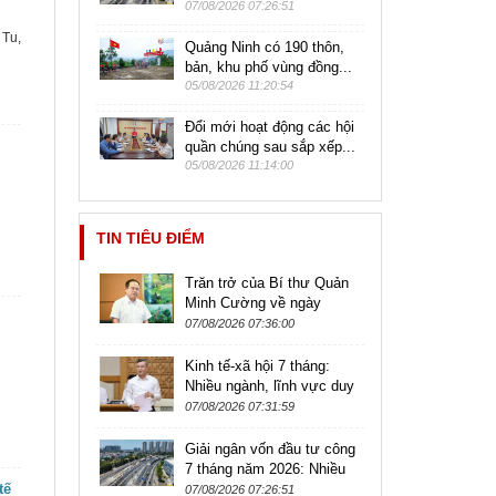
07/08/2026 07:26:51
 Tu,
Quảng Ninh có 190 thôn,
bản, khu phố vùng đồng...
05/08/2026 11:20:54
Đổi mới hoạt động các hội
quần chúng sau sắp xếp...
05/08/2026 11:14:00
TIN TIÊU ĐIỂM
Trăn trở của Bí thư Quản
Minh Cường về ngày
Quảng Ninh lên thành phố
07/08/2026 07:36:00
Kinh tế-xã hội 7 tháng:
Nhiều ngành, lĩnh vực duy
trì xu hướng tích cực
07/08/2026 07:31:59
Giải ngân vốn đầu tư công
7 tháng năm 2026: Nhiều
tế
bộ ngành, địa phương đạt
07/08/2026 07:26:51