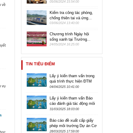
05/06/2024 15:54:00
h về
Kiểm tra công tác phòng,
chống thiên tai và ứng...
03/06/2024 13:40:00
Chương trình Ngày hội
sống xanh tại Trường...
24/05/2024 16:25:00
uyết
TIN TIÊU ĐIỂM
Lấy ý kiến tham vấn trong
quá trình thực hiện ĐTM
m vụ
của dự án Khu nhà ở phía
04/04/2025 10:41:00
Tây Nam Bán đảo số 1,
Khu đô...
Lấy ý kiến tham vấn Báo
cáo đánh giá tác động môi
trường Dự án Nuôi trồng
31/03/2025 18:03:00
thủy hải sản tại phường
a
Cẩm...
Báo cáo đề xuất cấp giấy
phép môi trường Dự án Cơ
sở sản xuất vải dệt hóa
28/03/2025 17:59:00
 học