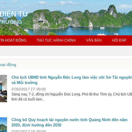
ĐIỆN TỬ
 TRƯỜNG
TIN HOẠT ĐỘNG
THỦ TỤC HÀNH CHÍNH
VĂN BẢN
HỎI ĐÁP
oạt động
Chủ tịch UBND tỉnh Nguyễn Đức Long làm việc với Sở Tài nguyê
và Môi trường
07/02/2017 17: 00:00
Sáng nay, 7-2, đồng chí Nguyễn Đức Long, Phó Bí thư Tỉnh ủy, Chủ tịch 
tỉnh đã có buổi làm...
Công bố Quy hoạch tài nguyên nước tỉnh Quảng Ninh đến năm
2020, định hướng đến 2030
02/01/2017 18: 00:00