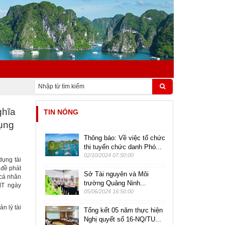
ghĩa
TIN NÓNG
dụng
Thông báo: Về việc tổ chức
thi tuyển chức danh Phó...
02/10/2024 07:50:00
dụng tài
 đề phát
Sở Tài nguyên và Môi
 cá nhân
trường Quảng Ninh...
MT ngày
05/06/2024 16:50:00
n lý tài
Tổng kết 05 năm thực hiện
Nghị quyết số 16-NQ/TU...