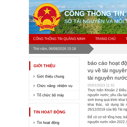
CỔNG THÔNG TIN 
SỞ TÀI NGUYÊN VÀ MÔI
CỔNG THÔNG TIN QUẢNG NINH
TRANG CHỦ
Thứ năm, 06/08/2026 15:18
báo cáo hoạt độ
GIỚI THIỆU
vụ về tài nguyê
Giới thiệu chung
tài nguyên nướ
05/01/2023 11:32
Chức năng- nhiệm vụ
Thực hiện Khoản 2 Điều 
Tổ chức bộ máy
nguyên nước; yêu cầu tại
sinh trong quá trình khai
khai thác, sử dụng tài
26/12/2018 của Bộ Tài ng
TIN HOẠT ĐỘNG
Để có cơ sở tổng hợp, bá
nguyên nước năm 2022, k
Tin hoạt động