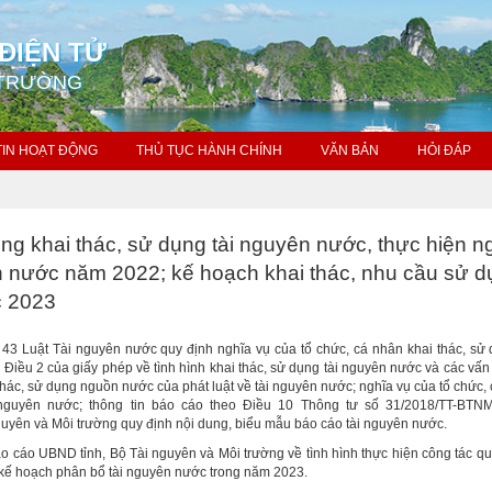
ĐIỆN TỬ
 TRƯỜNG
TIN HOẠT ĐỘNG
THỦ TỤC HÀNH CHÍNH
VĂN BẢN
HỎI ĐÁP
ng khai thác, sử dụng tài nguyên nước, thực hiện n
n nước năm 2022; kế hoạch khai thác, nhu cầu sử 
c 2023
43 Luật Tài nguyên nước quy định nghĩa vụ của tổ chức, cá nhân khai thác, sử 
 Điều 2 của giấy phép về tình hình khai thác, sử dụng tài nguyên nước và các vấn
 thác, sử dụng nguồn nước của phát luật về tài nguyên nước; nghĩa vụ của tổ chức,
 nguyên nước; thông tin báo cáo theo Điều 10 Thông tư số 31/2018/TT-BTN
uyên và Môi trường quy định nội dung, biểu mẫu báo cáo tài nguyên nước.
o cáo UBND tỉnh, Bộ Tài nguyên và Môi trường về tình hình thực hiện công tác quả
ế hoạch phân bổ tài nguyên nước trong năm 2023.