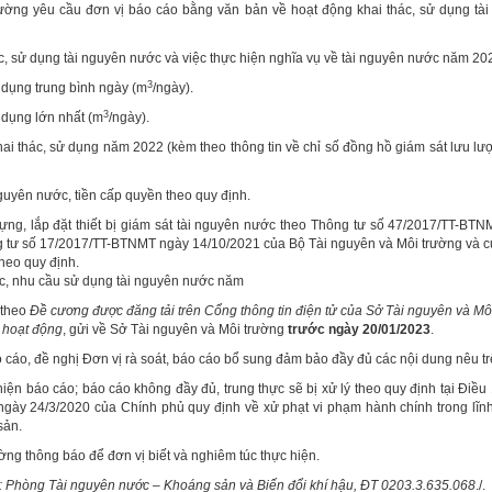
ường yêu cầu đơn vị báo cáo bằng văn bản về hoạt động khai thác, sử dụng tà
ác, sử dụng tài nguyên nước và việc thực hiện nghĩa vụ về tài nguyên nước năm 20
3
ử dụng trung bình ngày (m
/ngày).
3
ử dụng lớn nhất (m
/ngày).
ai thác, sử dụng năm 2022 (kèm theo thông tin về chỉ số đồng hồ giám sát lưu lư
nguyên nước, tiền cấp quyền theo quy định.
ựng, lắp đặt thiết bị giám sát tài nguyên nước theo Thông tư số 47/2017/TT-BT
g tư số 17/2017/TT-BTNMT ngày 14/10/2021 của Bộ Tài nguyên và Môi trường và 
theo quy định.
ác, nhu cầu sử dụng tài nguyên nước năm
 theo
Đề cương được đăng tải trên Cổng thông tin điện tử của Sở Tài nguyên và Mô
 hoạt động
, gửi về Sở Tài nguyên và Môi trường
trước ngày
20/01/2023
.
o cáo, đề nghị Đơn vị rà soát, báo cáo bổ sung đảm bảo đầy đủ các nội dung nêu tr
ện báo cáo; báo cáo không đầy đủ, trung thực sẽ bị xử lý theo quy định tại Điều
gày 24/3/2020 của Chính phủ quy định về xử phạt vi phạm hành chính trong lĩnh
sản.
ờng thông báo để đơn vị biết và nghiêm túc thực hiện.
 hệ: Phòng Tài nguyên nước – Khoáng sản và Biến đổi khí hậu, ĐT 0203.3.635.068
./.