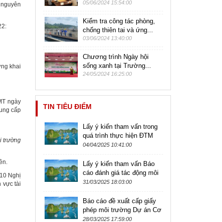
05/06/2024 15:54:00
i nguyên
Kiểm tra công tác phòng,
22:
chống thiên tai và ứng...
03/06/2024 13:40:00
Chương trình Ngày hội
sống xanh tại Trường...
ợng khai
24/05/2024 16:25:00
NMT ngày
TIN TIÊU ĐIỂM
cung cấp
Lấy ý kiến tham vấn trong
quá trình thực hiện ĐTM
i trường
của dự án Khu nhà ở phía
04/04/2025 10:41:00
Tây Nam Bán đảo số 1,
ên.
Khu đô...
Lấy ý kiến tham vấn Báo
cáo đánh giá tác động môi
 10 Nghị
trường Dự án Nuôi trồng
31/03/2025 18:03:00
 vực tài
thủy hải sản tại phường
Cẩm...
Báo cáo đề xuất cấp giấy
phép môi trường Dự án Cơ
sở sản xuất vải dệt hóa
28/03/2025 17:59:00