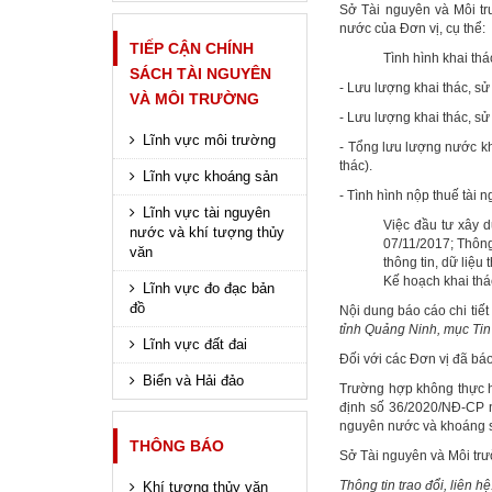
Sở Tài nguyên và Môi tr
nước của Đơn vị, cụ thể:
TIẾP CẬN CHÍNH
Tình hình khai th
SÁCH TÀI NGUYÊN
- Lưu lượng khai thác, s
VÀ MÔI TRƯỜNG
- Lưu lượng khai thác, s
Lĩnh vực môi trường
- Tổng lưu lượng nước kh
thác).
Lĩnh vực khoáng sản
- Tình hình nộp thuế tài 
Lĩnh vực tài nguyên
Việc đầu tư xây d
nước và khí tượng thủy
07/11/2017; Thôn
văn
thông tin, dữ liệu 
Kế hoạch khai th
Lĩnh vực đo đạc bản
đồ
Nội dung báo cáo chi tiết
tỉnh Quảng Ninh, mục Tin
Lĩnh vực đất đai
Đối với các Đơn vị đã bá
Biển và Hải đảo
Trường hợp không thực hi
định số 36/2020/NĐ-CP n
nguyên nước và khoáng 
THÔNG BÁO
Sở Tài nguyên và Môi trư
Thông tin trao đổi, liên
Khí tượng thủy văn