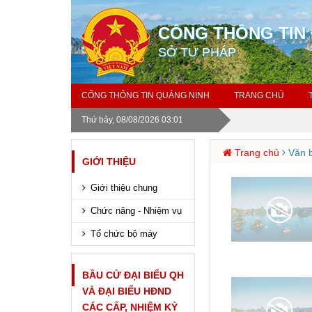
CỔNG THÔNG TIN 
SỞ TƯ PHÁP
CỔNG THÔNG TIN QUẢNG NINH
TRANG CHỦ
Thứ bảy, 08/08/2026 03:01
Trang chủ
Văn b
GIỚI THIỆU
Giới thiệu chung
Chức năng - Nhiệm vụ
Tổ chức bộ máy
BẦU CỬ ĐẠI BIỂU QH
VÀ ĐẠI BIỂU HĐND
CÁC CẤP, NHIỆM KỲ