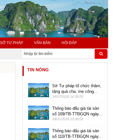
SỞ TƯ PHÁP
VĂN BẢN
HỎI ĐÁP
TIN NÓNG
ồ
Sở Tư pháp tổ chức thăm,
tặng quà cha, mẹ công...
24/07/2026 16:38:00
Thông báo đấu giá tài sản
số 109/TB-TTĐGQN ngày...
24/07/2026 10:08:08
n
Thông báo đấu giá tài sản
số 110/TB-TTĐGQN ngày...