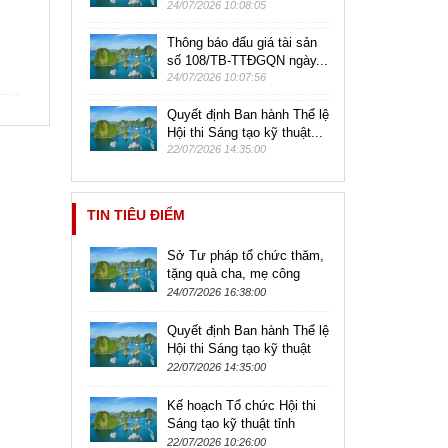
24/07/2026 10:08:05
Thông báo đấu giá tài sản
số 108/TB-TTĐGQN ngày...
24/07/2026 10:07:56
Quyết định Ban hành Thể lệ
Hội thi Sáng tạo kỹ thuật...
22/07/2026 14:35:00
TIN TIÊU ĐIỂM
Sở Tư pháp tổ chức thăm,
tặng quà cha, mẹ công
chức, viên chức, người lao
24/07/2026 16:38:00
động là thương binh,
bệnh...
Quyết định Ban hành Thể lệ
Hội thi Sáng tạo kỹ thuật
tỉnh Quảng Ninh lần thứ XI,
22/07/2026 14:35:00
năm 2026 - 2027
Kế hoạch Tổ chức Hội thi
Sáng tạo kỹ thuật tỉnh
Quảng Ninh lần thứ XI,
22/07/2026 10:26:00