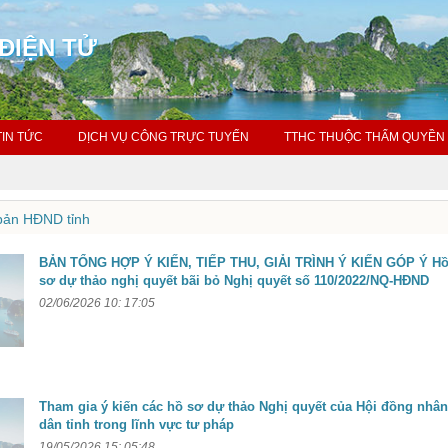
ĐIỆN TỬ
TIN TỨC
DỊCH VỤ CÔNG TRỰC TUYẾN
TTHC THUỘC THẨM QUYỀN 
ản HĐND tỉnh
BẢN TỔNG HỢP Ý KIẾN, TIẾP THU, GIẢI TRÌNH Ý KIẾN GÓP Ý H
sơ dự thảo nghị quyết bãi bỏ Nghị quyết số 110/2022/NQ-HĐND
02/06/2026 10: 17:05
Tham gia ý kiến các hồ sơ dự thảo Nghị quyết của Hội đồng nhâ
dân tỉnh trong lĩnh vực tư pháp
19/05/2026 15: 05:48