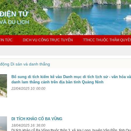
ĐIỆN TỬ
VÀ DU LỊCH
TIN TỨC
DỊCH VỤ CÔNG TRỰC TUYẾN
TTHCC THUỘC THẨM QUYỀ
động Di sản và danh thắng
Bổ sung di tích kiểm kê vào Danh mục di tích lịch sử - văn hóa v
danh lam thắng cảnh trên địa bàn tỉnh Quảng Ninh
22/04/2025 10: 00:00
DI TÍCH KHẢO CỔ BA VŨNG
18/04/2025 16: 36:00
Di tích khảo cổ Ba Vũng thuộc thôn 3, xã Hạ Long, huyện Vân Đồn, tỉnh Q