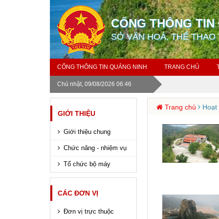
CỔNG THÔNG TIN 
SỞ VĂN HOÁ, THỂ THAO 
CỔNG THÔNG TIN QUẢNG NINH
TRANG CHỦ
Chủ nhật, 09/08/2026 06:46
Trang chủ
Hoạt 
GIỚI THIỆU
Giới thiệu chung
Chức năng - nhiệm vụ
Tổ chức bộ máy
CÁC ĐƠN VỊ
Đơn vị trực thuộc