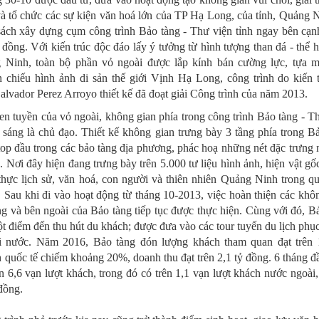
à tổ chức các sự kiện văn hoá lớn của TP Hạ Long, của tỉnh, Quảng 
 sách xây dựng cụm công trình Bảo tàng - Thư viện tỉnh ngay bên cạn
 đồng. Với kiến trúc độc đáo lấy ý tưởng từ hình tượng than đá - thể h
 Ninh, toàn bộ phần vỏ ngoài được lắp kính bán cường lực, tựa m
chiếu hình ảnh di sản thế giới Vịnh Hạ Long, công trình do kiến 
lvador Perez Arroyo thiết kế đã đoạt giải Công trình của năm 2013.
en tuyền của vỏ ngoài, không gian phía trong công trình Bảo tàng - T
g sáng là chủ đạo. Thiết kế không gian trưng bày 3 tầng phía trong B
top đầu trong các bảo tàng địa phương, phác hoạ những nét đặc trưng 
Nơi đây hiện đang trưng bày trên 5.000 tư liệu hình ảnh, hiện vật gốc.
thực lịch sử, văn hoá, con người và thiên nhiên Quảng Ninh trong qu
n. Sau khi đi vào hoạt động từ tháng 10-2013, việc hoàn thiện các khô
ng và bên ngoài của Bảo tàng tiếp tục được thực hiện. Cùng với đó, B
t điểm đến thu hút du khách; được đưa vào các tour tuyến du lịch phụ
i nước. Năm 2016, Bảo tàng đón lượng khách tham quan đạt trên 
h quốc tế chiếm khoảng 20%, doanh thu đạt trên 2,1 tỷ đồng. 6 tháng 
n 6,6 vạn lượt khách, trong đó có trên 1,1 vạn lượt khách nước ngoài
 đồng.