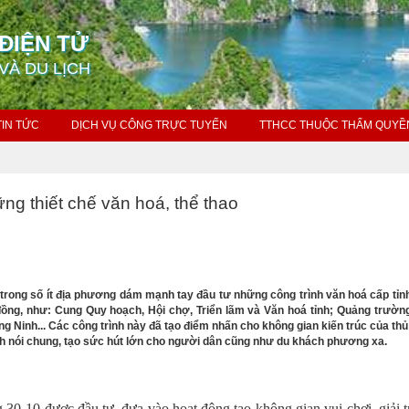
ĐIỆN TỬ
VÀ DU LỊCH
TIN TỨC
DỊCH VỤ CÔNG TRỰC TUYẾN
TTHCC THUỘC THẨM QUYỀ
ững thiết chế văn hoá, thể thao
 trong số ít địa phương dám mạnh tay đầu tư những công trình văn hoá cấp tỉn
 đồng, như: Cung Quy hoạch, Hội chợ, Triển lãm và Văn hoá tỉnh; Quảng trườn
g Ninh... Các công trình này đã tạo điểm nhấn cho không gian kiến trúc của th
ỉnh nói chung, tạo sức hút lớn cho người dân cũng như du khách phương xa.
30-10 được đầu tư, đưa vào hoạt động tạo không gian vui chơi, giải t