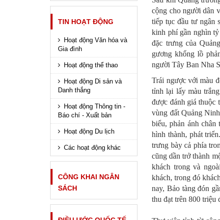
cộng cho người dân v
tiếp tục đầu tư ngân
TIN HOẠT ĐỘNG
kinh phí gần nghìn tỷ
Hoạt động Văn hóa và
đặc trưng của Quảng
Gia đình
gương khổng lồ phản 
người Tây Ban Nha Sa
Hoạt động thể thao
Trái ngược với màu đ
Hoạt động Di sản và
Danh thắng
tỉnh lại lấy màu trắn
được đánh giá thuộc 
Hoạt động Thông tin -
vùng đất Quảng Ninh. 
Báo chí - Xuất bản
biểu, phản ánh chân 
Hoạt động Du lịch
hình thành, phát triể
trưng bày cả phía tro
Các hoạt động khác
cũng dần trở thành mộ
khách trong và ngoà
CÔNG KHAI NGÂN
khách, trong đó khác
SÁCH
nay, Bảo tàng đón gầ
thu đạt trên 800 triệu