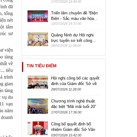
17/07/2026 16:40:00
Ninh đã
h, tổng
Triển lãm chuyên đề “Điện
Biên - Sắc màu văn hóa...
iện nét
10/07/2026 14:37:00
ột tấm
trúc sư
Quảng Ninh dự Hội nghị
trực tuyến sơ kết công...
09/07/2026 11:08:00
hư viện
ảo tàng
nhất về
TIN TIÊU ĐIỂM
.. tiêu
á trình
Hội nghị công bố các quyết
ng gian
định của Giám đốc Sở về
công tác cán bộ thuộc
28/07/2026 11:28:00
ảo tàng
Trường Trung cấp Nghệ
c vụ du
thuật và...
Chương trình nghệ thuật
11 vạn
đặc biệt “Mãi mãi tuổi 20”
đầu năm
kỷ niệm 79 năm Ngày
17/07/2026 17:36:00
, doanh
Thương binh - Liệt sĩ
Công bố quyết định bổ
nhiệm Giám đốc Sở Văn
hóa, Thể thao và Du lịch
03/07/2026 15:42:00