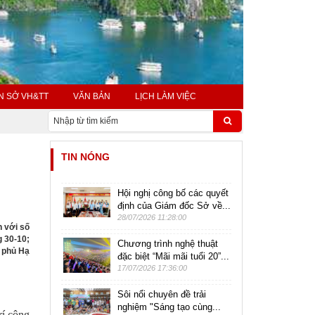
N SỞ VH&TT
VĂN BẢN
LỊCH LÀM VIỆC
TIN NÓNG
Hội nghị công bố các quyết
định của Giám đốc Sở về...
28/07/2026 11:28:00
h với số
g 30-10;
Chương trình nghệ thuật
ủ phủ Hạ
đặc biệt “Mãi mãi tuổi 20”...
17/07/2026 17:36:00
Sôi nổi chuyên đề trải
nghiệm "Sáng tạo cùng...
rí công