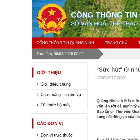
CỔNG THÔNG TIN 
SỞ VĂN HOÁ, THỂ THAO 
CỔNG THÔNG TIN QUẢNG NINH
TRANG CHỦ
Thứ năm, 06/08/2026 00:02
"Sức hút" từ nh
GIỚI THIỆU
07/07/2017 20:00
Giới thiệu chung
Chức năng - nhiệm vụ
Quảng Ninh có lẽ là một
Tổ chức bộ máy
vốn lên tới cả nghìn tỷ
Bảo tàng - Thư viện Quản
Long nói riêng và của t
CÁC ĐƠN VỊ
Đơn vị trực thuộc
Sau khi Quảng trường 