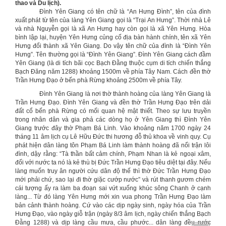
thao và Du lịch).
Đình Yên Giang có tên chữ là “An Hưng Đình”, tên của đình
xuất phát từ tên của làng Yên Giang gọi là “Trại An Hưng”. Thời nhà Lê
và nhà Nguyễn gọi là xã An Hưng hay còn gọi là xã Yên Hưng. Hòa
bình lập lại, huyện Yên Hưng củng cố địa bàn hành chính, tên xã Yên
Hưng đổi thành xã Yên Giang. Do vậy tên chữ của đình là “Đình Yên
Hưng”. Tên thường gọi là “Đình Yên Giang”. Đình Yên Giang cách đầm
Yên Giang (là di tích bãi cọc Bạch Đằng thuộc cụm di tích chiến thắng
Bạch Đăng năm 1288) khoảng 1500m về phía Tây Nam. Cách đền thờ
Trần Hưng Đạo ở bến phà Rừng khoảng 2500m về phía Tây.
Đình Yên Giang là nơi thờ thành hoàng của làng Yên Giang là
Trần Hưng Đạo. Đình Yên Giang và đền thờ Trần Hưng Đạo trên dải
đất cổ bến phà Rừng có mối quan hệ mật thiết. Theo sự lưu truyền
trong nhân dân và gia phả các dòng họ ở Yên Giang thì Đình Yên
Giang trước đây thờ Phạm Bá Linh. Vào khoảng năm 1700 ngày 24
tháng 11 âm lịch cụ Lê Hữu Đức thi hương đỗ thủ khoa về vinh quy. Cụ
phát hiện dân làng tôn Phạm Bá Linh làm thành hoàng đã nổi trận lôi
đình, dậy rằng: “Tà thần bất cảm chính, Phạm Nhan là kẻ ngoại xâm,
đối với nước ta nó là kẻ thù bị Đức Trần Hưng Đạo tiêu diệt tại đây. Nếu
làng muốn truy ân người cứu dân độ thế thì thờ Đức Trần Hưng Đạo
mới phải chứ, sao lại đi thờ giặc cướp nước” và rút thanh gươm chém
cái tượng ấy ra làm ba đoạn sai vứt xuống khúc sông Chanh ở cạnh
làng... Từ đó làng Yên Hưng mới xin vua phong Trần Hưng Đạo làm
bản cảnh thành hoàng. Cứ vào các dịp ngày sinh, ngày hóa của Trần
Hưng Đạo, vào ngày giỗ trận (ngày 8/3 âm lịch, ngày chiến thắng Bạch
Đằng 1288) và dịp làng cầu mưa, cầu phước... dân làng đều rước