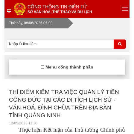
CỔNG THÔNG TIN ĐIỆN TỬ
SỞ VĂN HOÁ, THỂ THAO VÀ DU LỊCH
Thứ bảy, 08/08/2026 06:00
Menu cổng thành phần
THÍ ĐIỂM KIỂM TRA VIỆC QUẢN LÝ TIỀN
CÔNG ĐỨC TẠI CÁC DI TÍCH LỊCH SỬ -
VĂN HOÁ, ĐÌNH CHÙA TRÊN ĐỊA BÀN
TỈNH QUẢNG NINH
12/05/2023 11:10
Thực hiện Kết luận của Thủ tướng Chính phủ