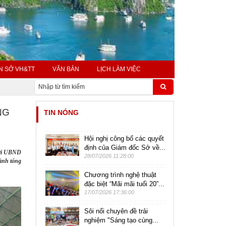
N SỞ VH&TT
VĂN BẢN
LỊCH LÀM VIỆC
NG
TIN NÓNG
Hội nghị công bố các quyết
định của Giám đốc Sở về...
với UBND
28/07/2026 11:28:00
iành tổng
Chương trình nghệ thuật
đặc biệt “Mãi mãi tuổi 20”...
17/07/2026 17:36:00
Sôi nổi chuyên đề trải
nghiệm "Sáng tạo cùng...