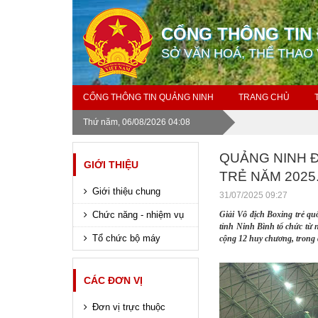
CỔNG THÔNG TIN 
SỞ VĂN HOÁ, THỂ THAO 
CỔNG THÔNG TIN QUẢNG NINH
TRANG CHỦ
Thứ năm, 06/08/2026 04:08
QUẢNG NINH Đ
GIỚI THIỆU
TRẺ NĂM 2025
Giới thiệu chung
31/07/2025 09:27
Chức năng - nhiệm vụ
Giải Vô địch Boxing trẻ q
tỉnh Ninh Bình tổ chức từ 
Tổ chức bộ máy
cộng 12 huy chương, trong
CÁC ĐƠN VỊ
Đơn vị trực thuộc