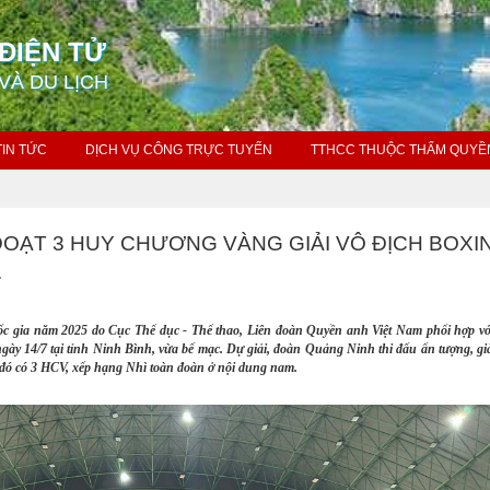
ĐIỆN TỬ
VÀ DU LỊCH
TIN TỨC
DỊCH VỤ CÔNG TRỰC TUYẾN
TTHCC THUỘC THẨM QUYỀ
OẠT 3 HUY CHƯƠNG VÀNG GIẢI VÔ ĐỊCH BOXI
.
uốc gia năm 2025 do Cục Thể dục - Thể thao, Liên đoàn Quyền anh Việt Nam phối hợp 
ngày 14/7 tại tỉnh Ninh Bình, vừa bế mạc. Dự giải, đoàn Quảng Ninh thi đấu ấn tượng, g
 đó có 3 HCV, xếp hạng Nhì toàn đoàn ở nội dung nam.