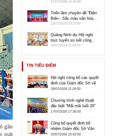
17/07/2026 16:40:00
Triển lãm chuyên đề “Điện
Biên - Sắc màu văn hóa...
10/07/2026 14:37:00
Quảng Ninh dự Hội nghị
trực tuyến sơ kết công...
09/07/2026 11:08:00
TIN TIÊU ĐIỂM
Hội nghị công bố các quyết
định của Giám đốc Sở về
công tác cán bộ thuộc
28/07/2026 11:28:00
Trường Trung cấp Nghệ
thuật và...
Chương trình nghệ thuật
đặc biệt “Mãi mãi tuổi 20”
kỷ niệm 79 năm Ngày
17/07/2026 17:36:00
Thương binh - Liệt sĩ
Công bố quyết định bổ
có gần
nhiệm Giám đốc Sở Văn
g mặt
hóa, Thể thao và Du lịch
03/07/2026 15:42:00