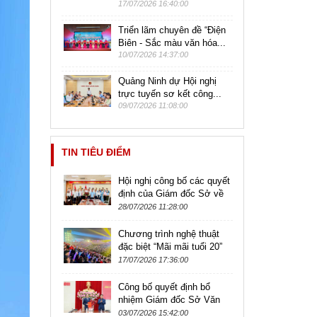
17/07/2026 16:40:00
Triển lãm chuyên đề “Điện
Biên - Sắc màu văn hóa...
10/07/2026 14:37:00
Quảng Ninh dự Hội nghị
trực tuyến sơ kết công...
09/07/2026 11:08:00
TIN TIÊU ĐIỂM
Hội nghị công bố các quyết
định của Giám đốc Sở về
công tác cán bộ thuộc
28/07/2026 11:28:00
Trường Trung cấp Nghệ
thuật và...
Chương trình nghệ thuật
đặc biệt “Mãi mãi tuổi 20”
kỷ niệm 79 năm Ngày
17/07/2026 17:36:00
Thương binh - Liệt sĩ
Công bố quyết định bổ
nhiệm Giám đốc Sở Văn
hóa, Thể thao và Du lịch
03/07/2026 15:42:00