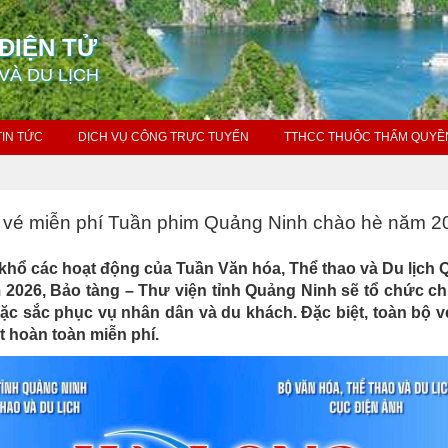
ĐIỆN TỬ
VÀ DU LỊCH
TIN TỨC
DỊCH VỤ CÔNG TRỰC TUYẾN
TTHCC THUỘC THẨM QUYỀ
 vé miễn phí Tuần phim Quảng Ninh chào hè năm 2
khổ các hoạt động của Tuần Văn hóa, Thể thao và Du lịch
 2026, Bảo tàng – Thư viện tỉnh Quảng Ninh sẽ tổ chức 
đặc sắc phục vụ nhân dân và du khách. Đặc biệt, toàn bộ 
 hoàn toàn miễn phí.