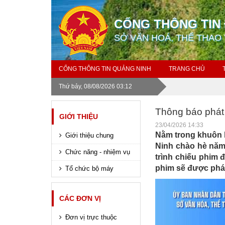
CỔNG THÔNG TIN 
SỞ VĂN HOÁ, THỂ THAO 
CỔNG THÔNG TIN QUẢNG NINH
TRANG CHỦ
Thứ bảy, 08/08/2026 03:12
Thông báo phát
GIỚI THIỆU
23/04/2026 14:33
Nằm trong khuôn 
Giới thiệu chung
Ninh chào hè năm
Chức năng - nhiệm vụ
trình chiếu phim 
phim sẽ được phát
Tổ chức bộ máy
CÁC ĐƠN VỊ
Đơn vị trực thuộc