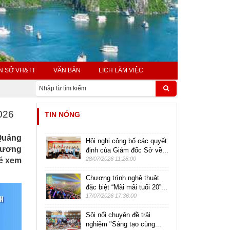
N SỞ VH&TT
VĂN BẢN
LỊCH LÀM VIỆC
026
TIN NÓNG
 Quảng
Hội nghị công bố các quyết
chương
định của Giám đốc Sở về...
28/07/2026 11:28:00
vé xem
Chương trình nghệ thuật
đặc biệt “Mãi mãi tuổi 20”...
17/07/2026 17:36:00
Sôi nổi chuyên đề trải
nghiệm "Sáng tạo cùng...