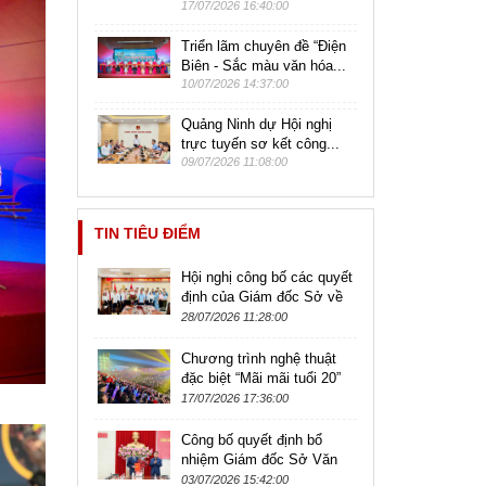
17/07/2026 16:40:00
Triển lãm chuyên đề “Điện
Biên - Sắc màu văn hóa...
10/07/2026 14:37:00
Quảng Ninh dự Hội nghị
trực tuyến sơ kết công...
09/07/2026 11:08:00
TIN TIÊU ĐIỂM
Hội nghị công bố các quyết
định của Giám đốc Sở về
công tác cán bộ thuộc
28/07/2026 11:28:00
Trường Trung cấp Nghệ
thuật và...
Chương trình nghệ thuật
đặc biệt “Mãi mãi tuổi 20”
kỷ niệm 79 năm Ngày
17/07/2026 17:36:00
Thương binh - Liệt sĩ
Công bố quyết định bổ
nhiệm Giám đốc Sở Văn
hóa, Thể thao và Du lịch
03/07/2026 15:42:00