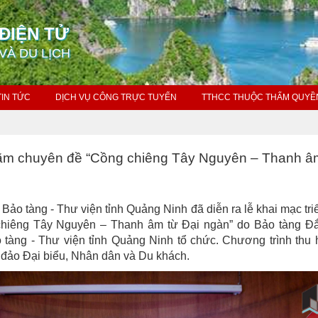
ĐIỆN TỬ
VÀ DU LỊCH
TIN TỨC
DỊCH VỤ CÔNG TRỰC TUYẾN
TTHCC THUỘC THẨM QUYỀ
 lãm chuyên đề “Cồng chiêng Tây Nguyên – Thanh â
 Bảo tàng - Thư viện tỉnh Quảng Ninh đã diễn ra lễ khai mạc tri
chiêng Tây Nguyên – Thanh âm từ Đại ngàn” do Bảo tàng Đ
tàng - Thư viện tỉnh Quảng Ninh tổ chức. Chương trình thu 
đảo Đại biểu, Nhân dân và Du khách.