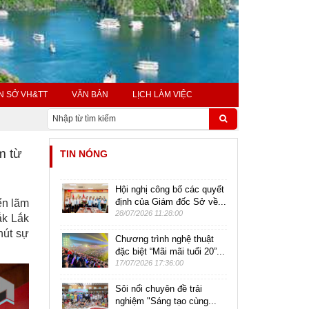
N SỞ VH&TT
VĂN BẢN
LỊCH LÀM VIỆC
m từ
TIN NÓNG
Hội nghị công bố các quyết
định của Giám đốc Sở về...
ển lãm
28/07/2026 11:28:00
ắk Lắk
hút sự
Chương trình nghệ thuật
đặc biệt “Mãi mãi tuổi 20”...
17/07/2026 17:36:00
Sôi nổi chuyên đề trải
nghiệm "Sáng tạo cùng...