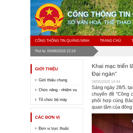
CỔNG THÔNG TIN 
SỞ VĂN HOÁ, THỂ THAO 
CỔNG THÔNG TIN QUẢNG NINH
TRANG CHỦ
Thứ tư, 05/08/2026 22:24
Khai mạc triển
GIỚI THIỆU
Đại ngàn”
Giới thiệu chung
28/05/2026 14:44
Sáng ngày 28/5, tại
Chức năng - nhiệm vụ
chuyên đề “Cồng 
Tổ chức bộ máy
phối hợp cùng Bảo 
quan tâm của đông 
CÁC ĐƠN VỊ
Đơn vị trực thuộc