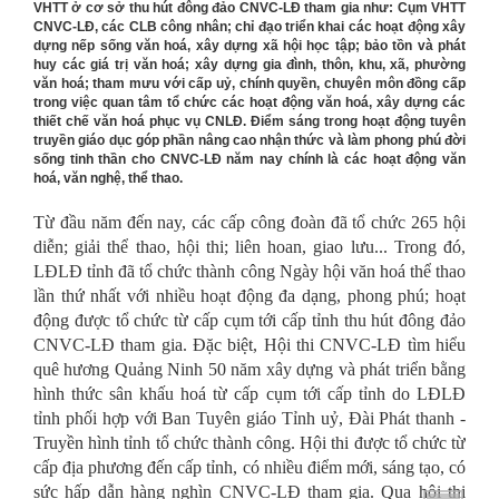
VHTT ở cơ sở thu hút đông đảo CNVC-LĐ tham gia như: Cụm VHTT
CNVC-LĐ, các CLB công nhân; chỉ đạo triển khai các hoạt động xây
dựng nếp sống văn hoá, xây dựng xã hội học tập; bảo tồn và phát
huy các giá trị văn hoá; xây dựng gia đình, thôn, khu, xã, phường
văn hoá; tham mưu với cấp uỷ, chính quyền, chuyên môn đồng cấp
trong việc quan tâm tổ chức các hoạt động văn hoá, xây dựng các
thiết chế văn hoá phục vụ CNLĐ. Điểm sáng trong hoạt động tuyên
truyền giáo dục góp phần nâng cao nhận thức và làm phong phú đời
sống tinh thần cho CNVC-LĐ năm nay chính là các hoạt động văn
hoá, văn nghệ, thể thao.
Từ đầu năm đến nay, các cấp công đoàn đã tổ chức 265 hội
diễn; giải thể thao, hội thi; liên hoan, giao lưu... Trong đó,
LĐLĐ tỉnh đã tổ chức thành công Ngày hội văn hoá thể thao
lần thứ nhất với nhiều hoạt động đa dạng, phong phú; hoạt
động được tổ chức từ cấp cụm tới cấp tỉnh thu hút đông đảo
CNVC-LĐ tham gia. Đặc biệt, Hội thi CNVC-LĐ tìm hiểu
quê hương Quảng Ninh 50 năm xây dựng và phát triển bằng
hình thức sân khấu hoá từ cấp cụm tới cấp tỉnh do LĐLĐ
tỉnh phối hợp với Ban Tuyên giáo Tỉnh uỷ, Đài Phát thanh -
Truyền hình tỉnh tổ chức thành công. Hội thi được tổ chức từ
cấp địa phương đến cấp tỉnh, có nhiều điểm mới, sáng tạo, có
sức hấp dẫn hàng nghìn CNVC-LĐ tham gia. Qua hội thi