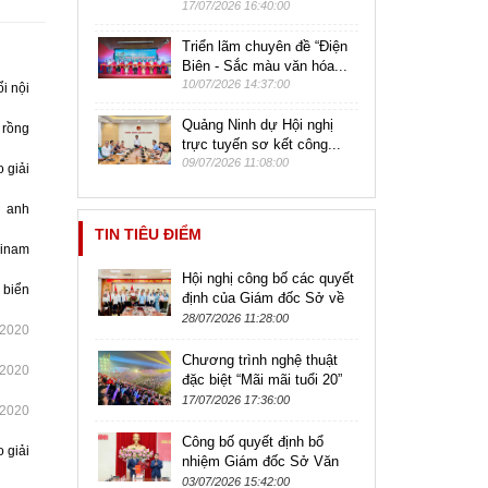
17/07/2026 16:40:00
Triển lãm chuyên đề “Điện
Biên - Sắc màu văn hóa...
10/07/2026 14:37:00
i nội
Quảng Ninh dự Hội nghị
 rồng
trực tuyến sơ kết công...
09/07/2026 11:08:00
 giải
n anh
TIN TIÊU ĐIỂM
vinam
Hội nghị công bố các quyết
 biển
định của Giám đốc Sở về
công tác cán bộ thuộc
28/07/2026 11:28:00
/2020
Trường Trung cấp Nghệ
thuật và...
Chương trình nghệ thuật
/2020
đặc biệt “Mãi mãi tuổi 20”
kỷ niệm 79 năm Ngày
17/07/2026 17:36:00
/2020
Thương binh - Liệt sĩ
Công bố quyết định bổ
 giải
nhiệm Giám đốc Sở Văn
hóa, Thể thao và Du lịch
03/07/2026 15:42:00