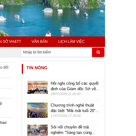
N SỞ VH&TT
VĂN BẢN
LỊCH LÀM VIỆC
ao đối
TIN NÓNG
Hội nghị công bố các quyết
định của Giám đốc Sở về...
28/07/2026 11:28:00
hể
Chương trình nghệ thuật
đặc biệt “Mãi mãi tuổi 20”...
17/07/2026 17:36:00
thao
Sôi nổi chuyên đề trải
nghiệm "Sáng tạo cùng...