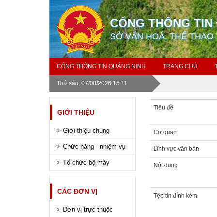
CỔNG THÔNG TIN 
SỞ VĂN HOÁ, THỂ THAO 
CỔNG THÔNG TIN QUẢNG NINH
TRANG CHỦ
Thứ sáu, 07/08/2026 15:11
Tiêu đề
GIỚI THIỆU
Giới thiệu chung
Cơ quan
Chức năng - nhiệm vụ
Lĩnh vực văn bản
Tổ chức bộ máy
Nội dung
CÁC ĐƠN VỊ
Tệp tin đính kèm
Đơn vị trực thuộc