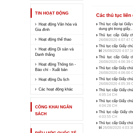
TIN HOẠT ĐỘNG
Các thủ tục liên
Hoạt động Văn hóa và
Thủ tục cấp lại Giấy
dung ghi trong giấy..
Gia đình
Thủ tục cấp Giấy c
Hoạt động thể thao
26/08/2020 4:07:47
Thủ tục cấp Giấy chứ
Hoạt động Di sản và
trí
26/08/2020 4:07:
Danh thắng
Thủ tục cấp Giấy 
26/08/2020 4:06:39
Hoạt động Thông tin -
Thủ tục cấp Giấy chứ
Báo chí - Xuất bản
26/08/2020 4:06:00
Thủ tục cấp Giấy chứ
Hoạt động Du lịch
26/08/2020 4:05:39
Các hoạt động khác
Thủ tục cấp Giấy ch
4:05:14 CH
Thủ tục cấp Giấy ch
4:04:28 CH
CÔNG KHAI NGÂN
Thủ tục cấp Giấy ch
SÁCH
4:03:55 CH
Thủ tục cấp Giấy chứ
trí
26/08/2020 4:03: