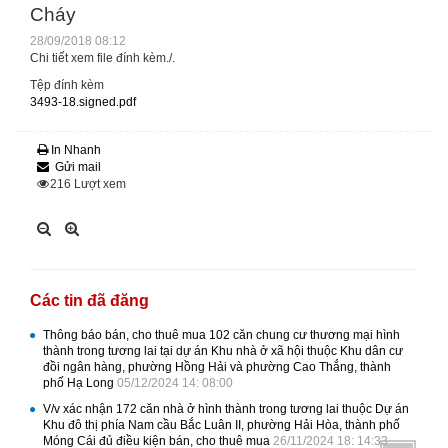
Cháy
28/09/2018 08:12
Chi tiết xem file đính kèm./.
Tệp đính kèm
3493-18.signed.pdf
In Nhanh
Gửi mail
216
Lượt xem
Các tin đã đăng
Thông báo bán, cho thuê mua 102 căn chung cư thương mại hình
thành trong tương lai tại dự án Khu nhà ở xã hội thuộc Khu dân cư
đồi ngân hàng, phường Hồng Hải và phường Cao Thắng, thành
phố Hạ Long
05/12/2024 14: 08:00
V/v xác nhận 172 căn nhà ở hình thành trong tương lai thuộc Dự án
Khu đô thị phía Nam cầu Bắc Luân II, phường Hải Hòa, thành phố
Móng Cái đủ điều kiện bán, cho thuê mua
26/11/2024 18: 14:33