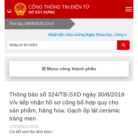
CỔNG THÔNG TIN ĐIỆN TỬ
SỞ XÂY DỰNG
Thứ bảy, 08/08/2026 23:47
Nhiệt liệt chào mừng Ngày Khoa học, Công nghệ và 
Menu cổng thành phần
Thông báo số 324/TB-SXD ngày 30/8/2019
V/v tiếp nhận hồ sơ công bố hợp quy cho
sản phẩm, hàng hóa: Gạch ốp lát ceramic
tráng men
22/10/2019 03:30
Chi tiết xem file đính kèm./.