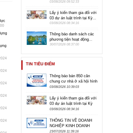
03/08/2026 09:52:33
Lấy ý kiến tham gia đối với
03 dự án luật trình tại Kỳ...
 lực
03/08/2026 08:34:16
:00
 dựng
Thông báo danh sách các
phương tiện hoạt động...
30/07/2026 08:37:00
 dựng
2024
TIN TIÊU ĐIỂM
2024
Thông báo bán 850 căn
chung cư nhà ở xã hội hình
2024
thành trong tương lai tại dự
03/08/2026 10:39:03
án Nhà ở xã hội tại quỹ...
2024
Lấy ý kiến tham gia đối với
03 dự án luật trình tại Kỳ
2024
họp không thường lệ lần
03/08/2026 08:34:16
thứ Nhất, Quốc hội khóa...
THÔNG TIN VỀ DOANH
2024
NGHIỆP KINH DOANH
DỊCH VỤ MÔI GIỚI BẤT
23/07/2026 11:39:16