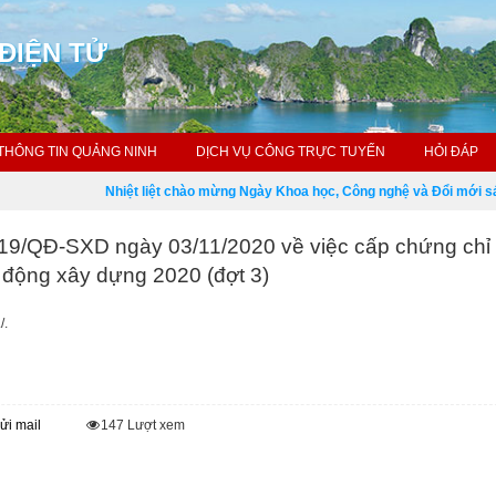
ĐIỆN TỬ
THÔNG TIN QUẢNG NINH
DỊCH VỤ CÔNG TRỰC TUYẾN
HỎI ĐÁP
Nhiệt liệt chào mừng Ngày Khoa học, Công nghệ và Đổi mới sáng 
419/QĐ-SXD ngày 03/11/2020 về việc cấp chứng chỉ
 động xây dựng 2020 (đợt 3)
/.
ửi mail
147
Lượt xem