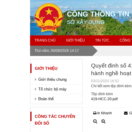
CỔNG THÔNG TIN 
SỞ XÂY DỰNG
TRANG CHỦ
GIỚI THIỆU
TIN TỨC
CỔNG 
Thứ năm, 06/08/2026 14:17
Quyết đinh số 
GIỚI THIỆU
hành nghề hoạt
Giới thiệu chung
03/11/2020 16:52
Chi tiết xem tệp đính kèm.
Tổ chức bộ máy
Tệp đính kèm
Đoàn thể
419-HCC-20.pdf
In Nhanh
G
CÔNG TÁC CHUYỂN
ĐỔI SỐ