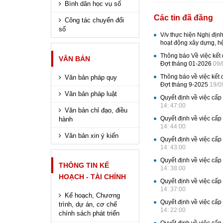
Bình dân học vụ số
Các tin đã đăng
Công tác chuyển đổi
số
V/v thực hiện Nghị đị
hoạt động xây dựng, hệ
Thông báo Về việc kết 
VĂN BẢN
Đợt tháng 01-2026
09/
Thông báo về việc kết 
Văn bản pháp quy
Đợt tháng 9-2025
19/0
Văn bản pháp luật
Quyết định về việc cấ
14: 47:00
Văn bản chỉ đạo, điều
Quyết định về việc cấ
hành
14: 44:00
Văn bản xin ý kiến
Quyết định về việc cấ
14: 43:00
Quyết định về việc cấ
THÔNG TIN KẾ
14: 38:00
HOẠCH - TÀI CHÍNH
Quyết định về việc cấ
14: 37:00
Kế hoạch, Chương
Quyết định về việc cấ
trình, dự án, cơ chế
14: 22:00
chính sách phát triển