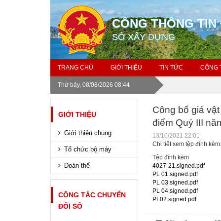
CỔNG THÔNG TIN 
SỞ XÂY DỰNG
TRANG CHỦ
GIỚI THIỆU
TIN TỨC
CỔNG 
Thứ bảy, 08/08/2026 08:44
Công bố giá vật 
GIỚI THIỆU
điểm Quý III n
Giới thiệu chung
13/10/2021 22:01
Chi tiết xem tệp đính kèm.
Tổ chức bộ máy
Tệp đính kèm
Đoàn thể
4027-21.signed.pdf
PL 01.signed.pdf
PL 03.signed.pdf
PL 04.signed.pdf
CÔNG TÁC CHUYỂN
PL02.signed.pdf
ĐỔI SỐ