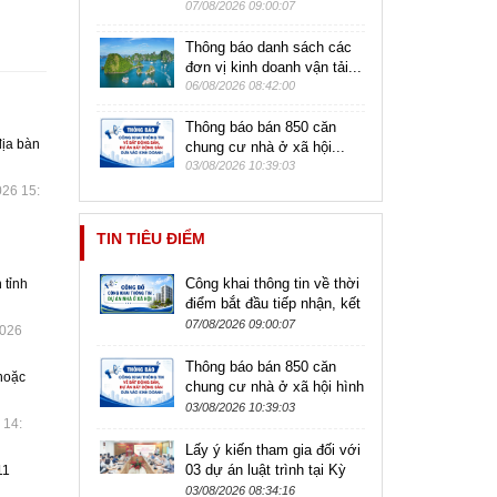
07/08/2026 09:00:07
Thông báo danh sách các
đơn vị kinh doanh vận tải...
06/08/2026 08:42:00
Thông báo bán 850 căn
địa bàn
chung cư nhà ở xã hội...
03/08/2026 10:39:03
026 15:
TIN TIÊU ĐIỂM
Công khai thông tin về thời
 tỉnh
điểm bắt đầu tiếp nhận, kết
thúc tiếp nhận hồ sơ đăng
07/08/2026 09:00:07
2026
ký mua nhà ở xã hội
Thông báo bán 850 căn
 hoặc
chung cư nhà ở xã hội hình
thành trong tương lai tại dự
03/08/2026 10:39:03
 14:
án Nhà ở xã hội tại quỹ...
Lấy ý kiến tham gia đối với
03 dự án luật trình tại Kỳ
11
họp không thường lệ lần
03/08/2026 08:34:16