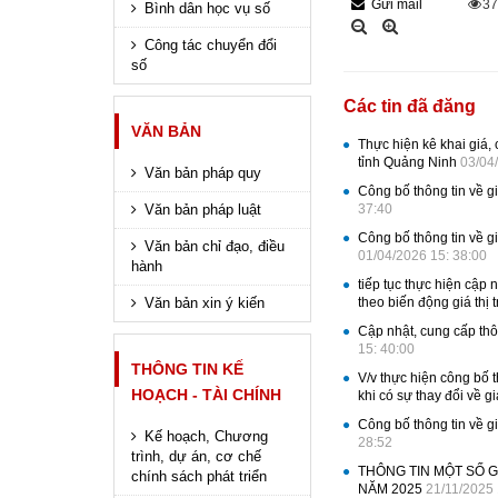
Gửi mail
3
Bình dân học vụ số
Công tác chuyển đổi
số
Các tin đã đăng
VĂN BẢN
Thực hiện kê khai giá,
tỉnh Quảng Ninh
03/04
Văn bản pháp quy
Công bố thông tin về g
Văn bản pháp luật
37:40
Công bố thông tin về g
Văn bản chỉ đạo, điều
01/04/2026 15: 38:00
hành
tiếp tục thực hiện cập 
Văn bản xin ý kiến
theo biến động giá thị
Cập nhật, cung cấp thô
15: 40:00
THÔNG TIN KẾ
V/v thực hiện công bố 
HOẠCH - TÀI CHÍNH
khi có sự thay đổi về g
Công bố thông tin về g
Kế hoạch, Chương
28:52
trình, dự án, cơ chế
THÔNG TIN MỘT SỐ G
chính sách phát triển
NĂM 2025
21/11/2025 