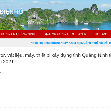
ĐIỆN TỬ
THÔNG TIN QUẢNG NINH
DỊCH VỤ CÔNG TRỰC TUYẾN
HỎI ĐÁP
Nhiệt liệt chào mừng Ngày Khoa học, Công nghệ và Đổi mới 
tư, vật liệu, máy, thiết bị xây dựng tỉnh Quảng Ninh t
ăm 2021
/.