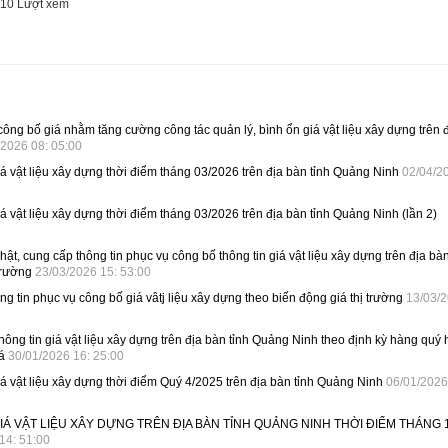
710
Lượt xem
 công bố giá nhằm tăng cường công tác quản lý, bình ổn giá vật liệu xây dựng trên 
/2026 08: 05:00
iá vật liệu xây dựng thời điểm tháng 03/2026 trên địa bàn tỉnh Quảng Ninh
02/04/2
iá vật liệu xây dựng thời điểm tháng 03/2026 trên địa bàn tỉnh Quảng Ninh (lần 2)
nhật, cung cấp thông tin phục vụ công bố thông tin giá vật liệu xây dựng trên địa bàn
 trường
23/03/2026 15: 53:00
ng tin phục vụ công bố giá vâtj liệu xây dựng theo biến động giá thị trường
13/03/
thông tin giá vật liệu xây dựng trên địa bàn tỉnh Quảng Ninh theo định kỳ hàng quý
iá
30/01/2026 16: 25:00
iá vật liệu xây dựng thời điểm Quý 4/2025 trên địa bàn tỉnh Quảng Ninh
06/01/2026
IÁ VẬT LIỆU XÂY DỰNG TRÊN ĐỊA BÀN TỈNH QUẢNG NINH THỜI ĐIỂM THÁNG 
14: 51:00