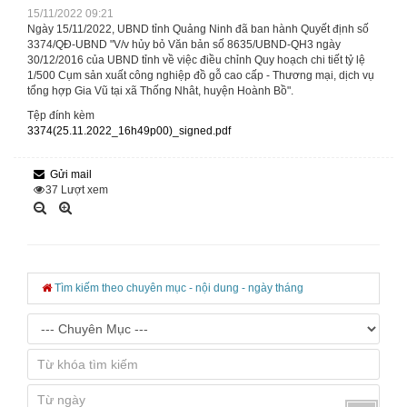
15/11/2022 09:21
Ngày 15/11/2022, UBND tỉnh Quảng Ninh đã ban hành Quyết định số
3374/QĐ-UBND "V/v hủy bỏ Văn bản số 8635/UBND-QH3 ngày
30/12/2016 của UBND tỉnh về việc điều chỉnh Quy hoạch chi tiết tỷ lệ
1/500 Cụm sản xuất công nghiệp đồ gỗ cao cấp - Thương mại, dịch vụ
tổng hợp Gia Vũ tại xã Thống Nhât, huyện Hoành Bồ".
Tệp đính kèm
3374(25.11.2022_16h49p00)_signed.pdf
Gửi mail
37
Lượt xem
Tìm kiếm theo chuyên mục - nội dung - ngày tháng