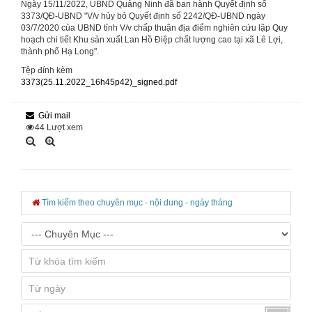
Ngày 15/11/2022, UBND Quảng Ninh đã ban hành Quyết định số
3373/QĐ-UBND "V/v hủy bỏ Quyết định số 2242/QĐ-UBND ngày
03/7/2020 của UBND tỉnh V/v chấp thuận địa điểm nghiên cứu lập Quy
hoạch chi tiết Khu sản xuất Lan Hồ Điệp chất lượng cao tại xã Lê Lợi,
thành phố Hạ Long".
Tệp đính kèm
3373(25.11.2022_16h45p42)_signed.pdf
Gửi mail
44
Lượt xem
Tìm kiếm theo chuyên mục - nội dung - ngày tháng