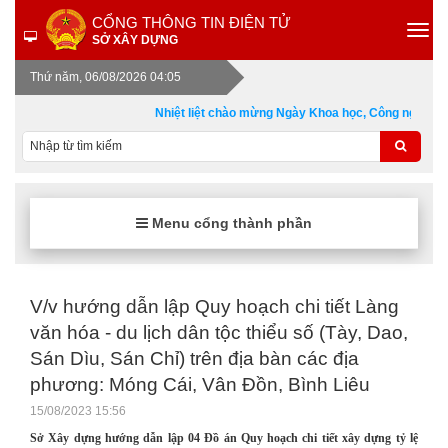
CỔNG THÔNG TIN ĐIỆN TỬ
SỞ XÂY DỰNG
Thứ năm, 06/08/2026 04:05
Nhiệt liệt chào mừng Ngày Khoa học, Công nghệ và 
Menu cổng thành phần
V/v hướng dẫn lập Quy hoạch chi tiết Làng
văn hóa - du lịch dân tộc thiểu số (Tày, Dao,
Sán Dìu, Sán Chỉ) trên địa bàn các địa
phương: Móng Cái, Vân Đồn, Bình Liêu
15/08/2023 15:56
Sở Xây dựng hướng dẫn lập 04 Đồ án Quy hoạch chi tiết xây dựng tỷ lệ