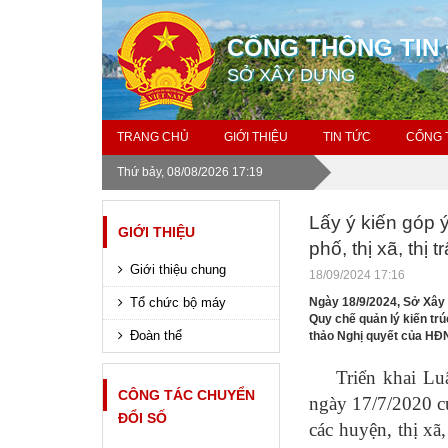
CỔNG THÔNG TIN 
SỞ XÂY DỰNG
TRANG CHỦ
GIỚI THIỆU
TIN TỨC
CỔNG 
Thứ bảy, 08/08/2026 17:19
Lấy ý kiến góp 
GIỚI THIỆU
phố, thị xã, thị
Giới thiệu chung
18/09/2024 17:16
Tổ chức bộ máy
Ngày 18/9/2024, Sở Xây 
Quy chế quản lý kiến trú
Đoàn thể
thảo Nghị quyết của HĐN
Triển khai Luậ
CÔNG TÁC CHUYỂN
ngày 17/7/2020 c
ĐỔI SỐ
các huyện, thị xã