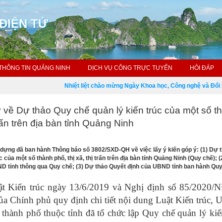
ĐIỆN TỬ
THÔNG TIN QUẢNG NINH
DỊCH VỤ CÔNG TRỰC TUYẾN
HỎI ĐÁP
Nhiệt liệt chào mừng Ngày Khoa học, Công nghệ và Đổi mới
ý về Dự thảo Quy chế quản lý kiến trúc của một số t
 trấn trên địa bàn tỉnh Quảng Ninh
dựng đã ban hành Thông báo số 3802/SXD-QH về việc lấy ý kiến góp ý: (1) Dự 
c của một số thành phố, thị xã, thị trấn trên địa bàn tỉnh Quảng Ninh (Quy chế); 
D tỉnh thông qua Quy chế; (3) Dự thảo Quyết định của UBND tỉnh ban hành Quy
t Kiến trúc ngày 13/6/2019 và Nghị định số 85/2020/
ủa Chính phủ quy định chi tiết nội dung Luật Kiến trúc
, thành phố thuộc tỉnh đã tổ chức lập Quy chế quản lý kiế