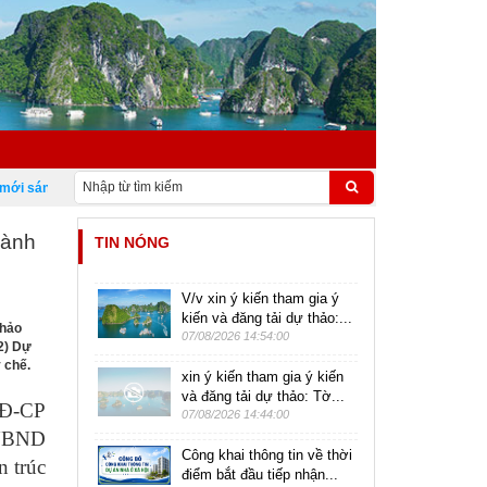
 sáng tạo Việt Nam 18/5
hành
TIN NÓNG
V/v xin ý kiến tham gia ý
kiến và đăng tải dự thảo:...
thảo
07/08/2026 14:54:00
(2) Dự
 chế.
xin ý kiến tham gia ý kiến
và đăng tải dự thảo: Tờ...
NĐ-CP
07/08/2026 14:44:00
, UBND
Công khai thông tin về thời
n trúc
điểm bắt đầu tiếp nhận...