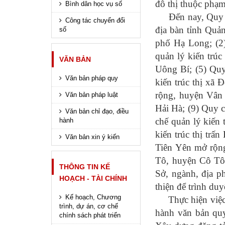
đô thị thuộc phạm
Bình dân học vụ số
Đến nay, Quy chế 
Công tác chuyển đổi
địa bàn tỉnh Quả
số
phố Hạ Long; (2)
quản lý kiến trú
VĂN BẢN
Uông Bí; (5) Quy
Văn bản pháp quy
kiến trúc thị xã 
rộng, huyện Vân 
Văn bản pháp luật
Hải Hà; (9) Quy 
Văn bản chỉ đạo, điều
chế quản lý kiến 
hành
kiến trúc thị trấ
Văn bản xin ý kiến
Tiên Yên mở rộng
Tô, huyện Cô Tô)
THÔNG TIN KẾ
Sở, ngành, địa p
HOẠCH - TÀI CHÍNH
thiện để trình duy
Kế hoạch, Chương
Thực hiện việc l
trình, dự án, cơ chế
hành văn bản qu
chính sách phát triển