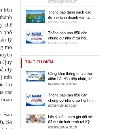
07/08/2026 09:00:07
n trên
Thông báo danh sách các
 thành
đơn vị kinh doanh vận tải...
06/08/2026 08:42:00
y chế
nh phố
Thông báo bán 850 căn
chung cư nhà ở xã hội...
uản lý
03/08/2026 10:39:03
ồng mở
 huyện
0) Quy
TIN TIÊU ĐIỂM
uản lý
Công khai thông tin về thời
ị trấn
điểm bắt đầu tiếp nhận, kết
rấn
Cô
thúc tiếp nhận hồ sơ đăng
07/08/2026 09:00:07
ký mua nhà ở xã hội
ủa các
Thông báo bán 850 căn
; hoàn
chung cư nhà ở xã hội hình
thành trong tương lai tại dự
03/08/2026 10:39:03
án Nhà ở xã hội tại quỹ...
ật Ban
Lấy ý kiến tham gia đối với
), Sở
03 dự án luật trình tại Kỳ
họp không thường lệ lần
03/08/2026 08:34:16