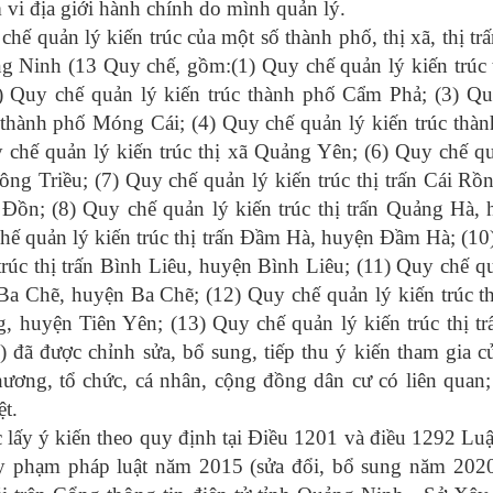
 vi địa giới hành chính do mình quản lý.
quản lý kiến trúc của một số thành phố, thị xã, thị trấ
ng Ninh (13 Quy chế, gồm:(1) Quy chế quản lý kiến trúc
 Quy chế quản lý kiến trúc thành phố Cẩm Phả; (3) Qu
c thành phố Móng Cái; (4) Quy chế quản lý kiến trúc thà
 chế quản lý kiến trúc thị xã Quảng Yên; (6) Quy chế q
Đông Triều; (7) Quy chế quản lý kiến trúc thị trấn Cái R
Đồn; (8) Quy chế quản lý kiến trúc thị trấn Quảng Hà,
chế quản lý kiến trúc thị trấn Đầm Hà, huyện Đầm Hà; (1
trúc thị trấn Bình Liêu, huyện Bình Liêu; (11) Quy chế q
n Ba Chẽ, huyện Ba Chẽ; (12) Quy chế quản lý kiến trúc th
, huyện Tiên Yên; (13) Quy chế quản lý kiến trúc thị t
 đã được chỉnh sửa, bổ sung, tiếp thu ý kiến tham gia c
hương, tổ chức, cá nhân, cộng đồng dân cư có liên quan
ệt.
ấy ý kiến theo quy định tại Điều 1201 và điều 1292 Lu
y phạm pháp luật năm 2015 (sửa đổi, bổ sung năm 2020