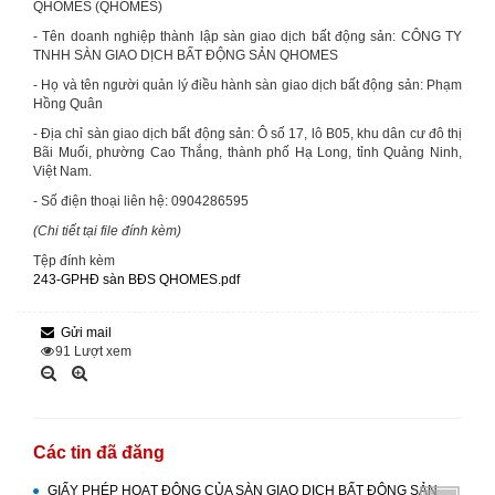
QHOMES (QHOMES)
- Tên doanh nghiệp thành lập sàn giao dịch bất động sản: CÔNG TY
TNHH SÀN GIAO DỊCH BẤT ĐỘNG SẢN QHOMES
- Họ và tên người quản lý điều hành sàn giao dịch bất động sản: Phạm
Hồng Quân
- Địa chỉ sàn giao dịch bất động sản: Ô số 17, lô B05, khu dân cư đô thị
Bãi Muối, phường Cao Thắng, thành phố Hạ Long, tỉnh Quảng Ninh,
Việt Nam.
- Số điện thoại liên hệ: 0904286595
(Chi tiết tại file đính kèm)
Tệp đính kèm
243-GPHĐ sàn BĐS QHOMES.pdf
Gửi mail
91
Lượt xem
Các tin đã đăng
GIẤY PHÉP HOẠT ĐỘNG CỦA SÀN GIAO DỊCH BẤT ĐỘNG SẢN