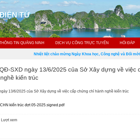
ĐIỆN TỬ
THÔNG TIN QUẢNG NINH
DỊCH VỤ CÔNG TRỰC TUYẾN
HỎI ĐÁP
Nhiệt liệt chào mừng Ngày Khoa học, Công nghệ và Đổi mới sán
/QĐ-SXD ngày 13/6/2025 của Sở Xây dựng về việc 
nghề kiến trúc
gày 13/6/2025 của Sở Xây dựng về việc cấp chứng chỉ hành nghề kiến trúc
HN kiến trúc đợt 05-2025.signed.pdf
9
Lượt xem