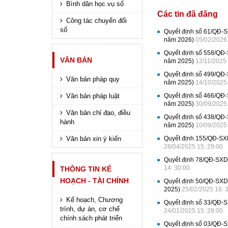
Bình dân học vụ số
Các tin đã đăng
Công tác chuyển đổi
số
Quyết định số 61/QĐ-S
năm 2026)
05/02/2026
Quyết định số 558/QĐ-
VĂN BẢN
năm 2025)
12/11/2025 
Quyết định số 499/QĐ-
Văn bản pháp quy
năm 2025)
14/10/2025
Văn bản pháp luật
Quyết định số 466/QĐ-
năm 2025)
30/09/2025
Văn bản chỉ đạo, điều
Quyết định số 438/QĐ-
hành
năm 2025)
10/09/2025
Văn bản xin ý kiến
Quyết định 155/QĐ-SXD
28/04/2025 15: 29:00
Quyết định 78/QĐ-SXD 
14: 30:00
THÔNG TIN KẾ
HOẠCH - TÀI CHÍNH
Quyết định 50/QĐ-SXD 
2025)
25/02/2025 16: 
Kế hoạch, Chương
Quyết định số 33/QĐ-S
trình, dự án, cơ chế
24/01/2025 15: 28:00
chính sách phát triển
Quyết định số 03/QĐ-S