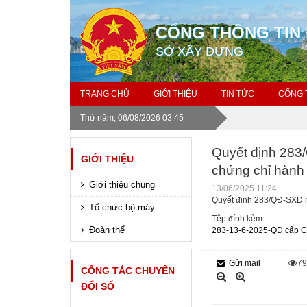
CỔNG THÔNG TIN 
SỞ XÂY DỰNG
TRANG CHỦ
GIỚI THIỆU
TIN TỨC
CỔNG 
Thứ năm, 06/08/2026 03:45
Quyết định 283
GIỚI THIỆU
chứng chỉ hành 
Giới thiệu chung
13/06/2025 11:24
Quyết định 283/QĐ-SXD n
Tổ chức bộ máy
Tệp đính kèm
Đoàn thể
283-13-6-2025-QĐ cấp CC
Gửi mail
7
CÔNG TÁC CHUYỂN
ĐỔI SỐ