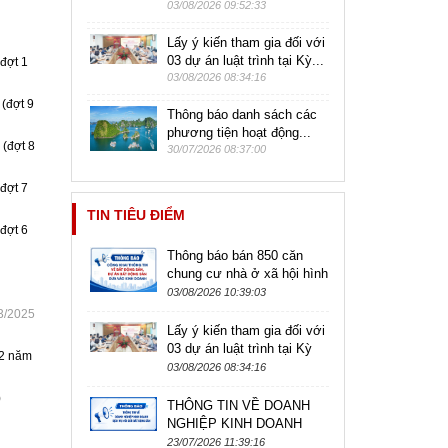
03/08/2026 09:52:33
Lấy ý kiến tham gia đối với
03 dự án luật trình tại Kỳ...
đợt 1
03/08/2026 08:34:16
(đợt 9
Thông báo danh sách các
phương tiện hoạt động...
 (đợt 8
30/07/2026 08:37:00
đợt 7
TIN TIÊU ĐIỂM
đợt 6
Thông báo bán 850 căn
chung cư nhà ở xã hội hình
thành trong tương lai tại dự
03/08/2026 10:39:03
án Nhà ở xã hội tại quỹ...
3/2025
Lấy ý kiến tham gia đối với
03 dự án luật trình tại Kỳ
 2 năm
họp không thường lệ lần
03/08/2026 08:34:16
thứ Nhất, Quốc hội khóa...
)
THÔNG TIN VỀ DOANH
NGHIỆP KINH DOANH
DỊCH VỤ MÔI GIỚI BẤT
23/07/2026 11:39:16