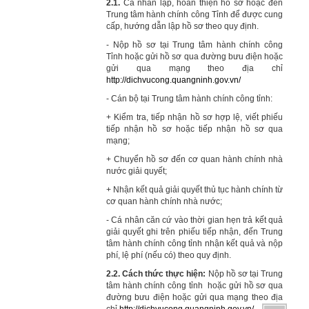
2.1.
Cá nhân lập, hoàn thiện hồ sơ hoặc đến
Trung tâm hành chính công Tỉnh để được cung
cấp, hướng dẫn lập hồ sơ theo quy định.
- Nộp hồ sơ tại Trung tâm hành chính công
Tỉnh
hoặc gửi hồ sơ qua đường bưu điện hoặc
gửi qua mạng theo địa chỉ
http://dichvucong.quangninh.gov.vn/
- Cán bộ tại Trung tâm hành chính công tỉnh:
+ Kiểm tra, tiếp nhận hồ sơ hợp lệ, viết phiếu
tiếp nhận hồ sơ hoặc tiếp nhận hồ sơ qua
mạng;
+ Chuyển hồ sơ đến cơ quan hành chính nhà
nước giải quyết;
+ Nhận kết quả giải quyết thủ tục hành chính từ
cơ quan hành chính nhà nước;
- Cá nhân căn cứ vào thời gian hẹn trả kết quả
giải quyết ghi trên phiếu tiếp nhận, đến Trung
tâm hành chính công tỉnh nhận kết quả và nộp
phí, lệ phí (nếu có) theo quy định.
2.2.
Cách thức thực hiện:
Nộp hồ sơ tại Trung
tâm hành chính công tỉnh hoặc gửi hồ sơ qua
đường bưu điện hoặc gửi qua mạng theo địa