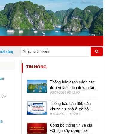
sáng tạo Việt Nam 18/5
TIN NÓNG
uản
Thông báo danh sách các
đơn vị kinh doanh vận tải...
06/08/2026 08:42:00
thực
Thông báo bán 850 căn
chung cư nhà ở xã hội...
03/08/2026 10:39:03
26
Công bố thông tin về giá
vật liệu xây dựng thời...