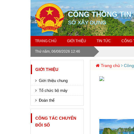
CỔNG THÔNG TIN 
SỞ XÂY DỰNG
TRANG CHỦ
GIỚI THIỆU
TIN TỨC
CỔNG 
Thứ năm, 06/08/2026 12:46
Trang chủ
Công 
GIỚI THIỆU
Giới thiệu chung
Tổ chức bộ máy
Đoàn thể
CÔNG TÁC CHUYỂN
ĐỔI SỐ