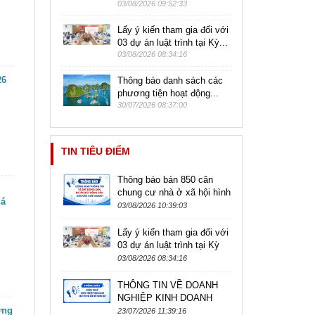
03/08/2026 09:52:33
Lấy ý kiến tham gia đối với
03 dự án luật trình tại Kỳ...
03/08/2026 08:34:16
26
Thông báo danh sách các
phương tiện hoạt động...
30/07/2026 08:37:00
TIN TIÊU ĐIỂM
Thông báo bán 850 căn
chung cư nhà ở xã hội hình
iá
thành trong tương lai tại dự
03/08/2026 10:39:03
án Nhà ở xã hội tại quỹ...
Lấy ý kiến tham gia đối với
03 dự án luật trình tại Kỳ
họp không thường lệ lần
03/08/2026 08:34:16
thứ Nhất, Quốc hội khóa...
THÔNG TIN VỀ DOANH
NGHIỆP KINH DOANH
ựng
DỊCH VỤ MÔI GIỚI BẤT
23/07/2026 11:39:16