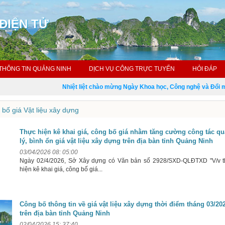
ĐIỆN TỬ
THÔNG TIN QUẢNG NINH
DỊCH VỤ CÔNG TRỰC TUYẾN
HỎI ĐÁP
Nhiệt liệt chào mừng Ngày Khoa học, Công nghệ và Đổi mới 
bố giá Vật liệu xây dựng
Thực hiện kê khai giá, công bố giá nhằm tăng cường công tác q
lý, bình ổn giá vật liệu xây dựng trên địa bàn tỉnh Quảng Ninh
03/04/2026 08: 05:00
Ngày 02/4/2026, Sở Xây dựng có Văn bản số 2928/SXD-QLĐTXD "V/v 
hiện kê khai giá, công bố giá...
Công bố thông tin về giá vật liệu xây dựng thời điểm tháng 03/20
trên địa bàn tỉnh Quảng Ninh
02/04/2026 15: 37:40