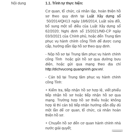
Nội dung
1.1.
Trình tự thực hiện:
Cơ quan, tổ chức, cá nhân lập, hoàn thiện hồ
sơ theo quy định tại
Luật Xây dựng số
50/2014/QH13 ngày 18/6/2014, Luật sửa đổi,
bổ sung một số điều của Luật Xây dựng số
62/2020; Nghị định số 15/2021/NĐ-CP ngày
03/3/2021 của Chính phủ, hoặc đến Trung tâm
phục vụ hành chính công Tỉnh để được cung
cấp, hướng dẫn lập hồ sơ theo quy định.
- Nộp hồ sơ tại Trung tâm phục vụ hành chính
công Tỉnh hoặc gửi hồ sơ qua đường bưu
điện, hoặc gửi qua mạng theo địa chỉ
http://dichvucong.quangninh.gov.vn/
.
- Cán bộ tại Trung tâm phục vụ hành chính
công Tỉnh:
+ Kiểm tra, tiếp nhận hồ sơ hợp lệ, viết phiếu
tiếp nhận hồ sơ hoặc tiếp nhận hồ sơ qua
mạng. Trường hợp hồ sơ thiếu hoặc không
hợp lệ thì cán bộ tiếp nhận hướng dẫn đầy đủ
một lần để cơ quan, tổ chức, cá nhân hoàn
thiện hồ sơ.
+ Chuyển hồ sơ đến cơ quan hành chính nhà
nước giải quyết;