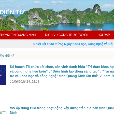
ĐIỆN TỬ
THÔNG TIN QUẢNG NINH
DỊCH VỤ CÔNG TRỰC TUYẾN
HỎI ĐÁP
Nhiệt liệt chào mừng Ngày Khoa học, Công nghệ và Đổi mới
n đổi số
Kế hoạch Tổ chức xét chọn, tôn vinh danh hiệu “Trí thức khoa họ
và công nghệ tiêu biểu” , “Điển hình lao động sáng tạo” , “Tài n
trẻ về khoa học và công nghệ” tỉnh Quảng Ninh lần thứ IV, năm 2
10/06/2026 14: 28:13
V/v áp dụng BIM trong hoạt động xây dựng trên địa bàn tỉnh Quả
Ninh