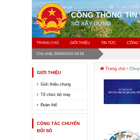
CỔNG THÔNG TIN 
SỞ XÂY DỰNG
TRANG CHỦ
GIỚI THIỆU
TIN TỨC
CỔNG 
Chủ nhật, 09/08/2026 08:58
Trang chủ
Chuyể
GIỚI THIỆU
Giới thiệu chung
Tổ chức bộ máy
Đoàn thể
CÔNG TÁC CHUYỂN
ĐỔI SỐ