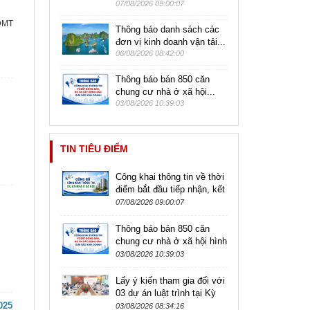
07/08/2026 09:00:07
XDMT
Thông báo danh sách các
đơn vị kinh doanh vận tải...
06/08/2026 08:42:00
Thông báo bán 850 căn
chung cư nhà ở xã hội...
03/08/2026 10:39:03
TIN TIÊU ĐIỂM
Công khai thông tin về thời
điểm bắt đầu tiếp nhận, kết
thúc tiếp nhận hồ sơ đăng
07/08/2026 09:00:07
ký mua nhà ở xã hội
Thông báo bán 850 căn
chung cư nhà ở xã hội hình
thành trong tương lai tại dự
03/08/2026 10:39:03
án Nhà ở xã hội tại quỹ...
Lấy ý kiến tham gia đối với
03 dự án luật trình tại Kỳ
025
họp không thường lệ lần
03/08/2026 08:34:16