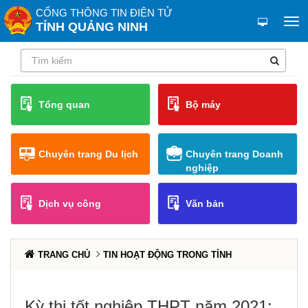
CỔNG THÔNG TIN ĐIỆN TỬ
TỈNH QUẢNG NINH
Tổng quan
Bộ máy
Chuyên trang Du lịch
Chuyên trang Doanh
nghiệp
Dịch vụ công
Văn bản
TRANG CHỦ
TIN HOẠT ĐỘNG TRONG TỈNH
Kỳ thi tốt nghiệp THPT năm 2021: