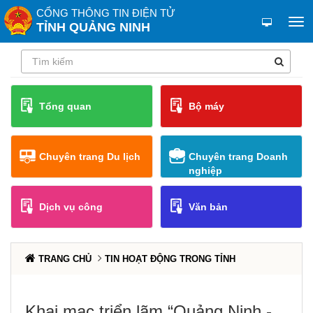
CỔNG THÔNG TIN ĐIỆN TỬ
TỈNH QUẢNG NINH
Tổng quan
Bộ máy
Chuyên trang Du lịch
Chuyên trang Doanh
nghiệp
Dịch vụ công
Văn bản
TRANG CHỦ
TIN HOẠT ĐỘNG TRONG TỈNH
Khai mạc triển lãm “Quảng Ninh -