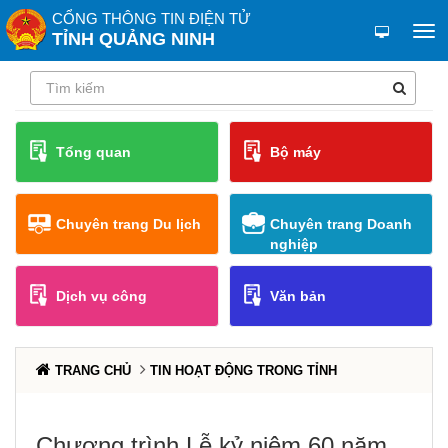
CỔNG THÔNG TIN ĐIỆN TỬ
TỈNH QUẢNG NINH
Tổng quan
Bộ máy
Chuyên trang Du lịch
Chuyên trang Doanh
nghiệp
Dịch vụ công
Văn bản
TRANG CHỦ
TIN HOẠT ĐỘNG TRONG TỈNH
Chương trình Lễ kỷ niệm 60 năm