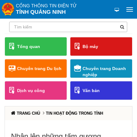
CỔNG THÔNG TIN ĐIỆN TỬ
TỈNH QUẢNG NINH
Tổng quan
Bộ máy
Chuyên trang Du lịch
Chuyên trang Doanh
nghiệp
Dịch vụ công
Văn bản
TRANG CHỦ
TIN HOẠT ĐỘNG TRONG TỈNH
Nhân lên những tấm gương