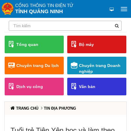
CỔNG THÔNG TIN ĐIỆN TỬ
TỈNH QUẢNG NINH
Tổng quan
Bộ máy
Chuyên trang Du lịch
Chuyên trang Doanh
nghiệp
Dịch vụ công
Văn bản
TRANG CHỦ
TIN ĐỊA PHƯƠNG
Tuổi trẻ Tiên Yên học và làm theo