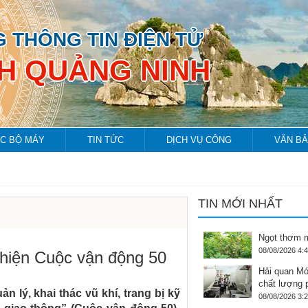
 THÔNG TIN ĐIỆN TỬ
NH QUẢNG NINH
C BỘ MÁY
TIN TỨC
DỊCH VỤ CÔNG
VĂN B
TIN MỚI NHẤT
Ngọt thơm m
08/08/2026 4:
hiện Cuộc vận động 50
Hải quan Mó
chất lượng 
lý, khai thác vũ khí, trang bị kỹ
08/08/2026 3: