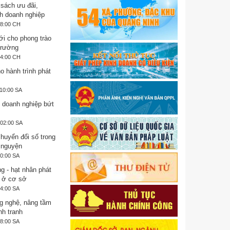
 sách ưu đãi,
h doanh nghiệp
28:00 CH
i cho phong trào
trường
44:00 CH
o hành trình phát
:10:00 SA
 doanh nghiệp bứt
:02:00 SA
huyển đổi số trong
 nguyện
10:00 SA
g - hạt nhân phát
 ở cơ sở
14:00 SA
g nghệ, nâng tầm
nh tranh
58:00 SA