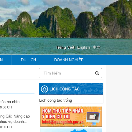
Tiếng Việt
English
中文
ẢN
DU LỊCH
DOANH NGHIỆP
prev
next
prev
next
LỊCH CÔNG TÁC
Lịch công tác trống
ùa na chín
40:00 CH
ng Cái: Nâng cao
phục vụ doanh...
20:00 CH