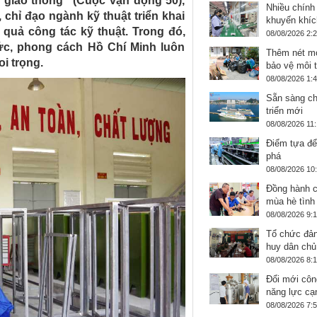
àn giao thông” (Cuộc vận động 50),
Nhiều chính
chỉ đạo ngành kỹ thuật triển khai
khuyến khíc
 quả công tác kỹ thuật. Trong đó,
08/08/2026 2:
đức, phong cách Hồ Chí Minh luôn
Thêm nét mớ
oi trọng.
bảo vệ môi 
08/08/2026 1:
Sẵn sàng ch
triển mới
08/08/2026 11
Điểm tựa để
phá
08/08/2026 10
Đồng hành c
mùa hè tình
08/08/2026 9:
Tổ chức đản
huy dân chủ
08/08/2026 8:
Đổi mới côn
năng lực cạ
08/08/2026 7: