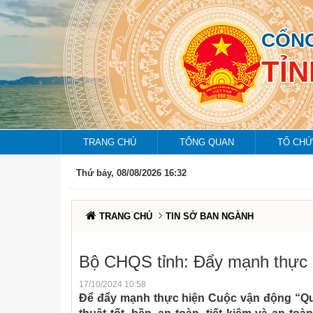
CỔNG
TỈ
TRANG CHỦ
TỔNG QUAN
TỔ CHỨ
Thứ bảy, 08/08/2026 16:32
TRANG CHỦ
TIN SỞ BAN NGÀNH
Bộ CHQS tỉnh: Đẩy mạnh thực 
17/10/2024 10:58
Để đẩy mạnh thực hiện Cuộc vận động “Quản 