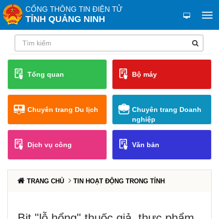
CỔNG THÔNG TIN ĐIỆN TỬ
TỈNH QUẢNG NINH
Tổng quan
Bộ máy
Chuyên trang Du lịch
Chuyên trang Doanh
nghiệp
Dịch vụ công
Văn bản
TRANG CHỦ
TIN HOẠT ĐỘNG TRONG TỈNH
Bịt "lỗ hổng" thuốc giả, thực phẩm