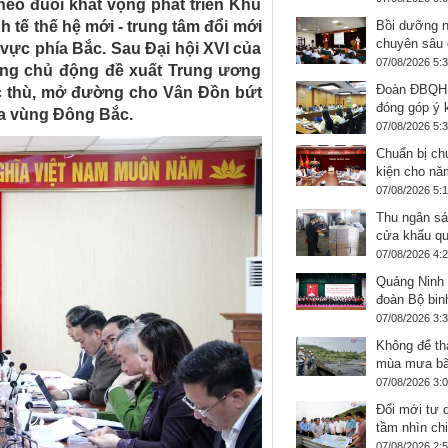
heo đuổi khát vọng phát triển Khu
h tế thế hệ mới - trung tâm đổi mới
Bồi dưỡng n
chuyên sâu 
u vực phía Bắc. Sau Đại hội XVI của
07/08/2026 5:
đang chủ động đề xuất Trung ương
Đoàn ĐBQH 
c thù, mở đường cho Vân Đồn bứt
đóng góp ý k
ủa vùng Đông Bắc.
07/08/2026 5:
Chuẩn bị ch
kiện cho nă
07/08/2026 5:
Thu ngân sá
cửa khẩu qu
07/08/2026 4:
Quảng Ninh 
đoàn Bộ binh
07/08/2026 3:
Không để thấ
mùa mưa b
07/08/2026 3:
Đổi mới tư 
tầm nhìn ch
07/08/2026 2: