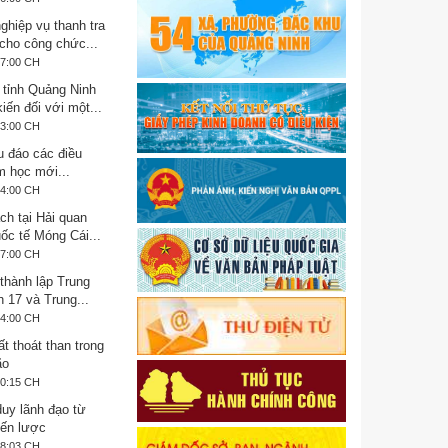
ghiệp vụ thanh tra
cho công chức...
37:00 CH
tỉnh Quảng Ninh
iến đối với một...
33:00 CH
u đáo các điều
m học mới...
14:00 CH
ch tại Hải quan
ốc tế Móng Cái...
27:00 CH
thành lập Trung
 17 và Trung...
34:00 CH
t thoát than trong
ão
00:15 CH
duy lãnh đạo từ
iến lược
58:03 CH