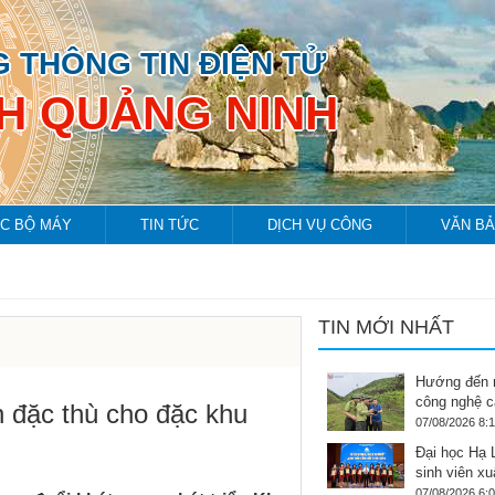
 THÔNG TIN ĐIỆN TỬ
NH QUẢNG NINH
C BỘ MÁY
TIN TỨC
DỊCH VỤ CÔNG
VĂN B
TIN MỚI NHẤT
Hướng đến 
công nghệ c
 đặc thù cho đặc khu
07/08/2026 8:
Đại học Hạ 
sinh viên xu
07/08/2026 6: