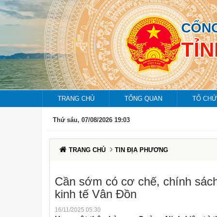
CỔNG
TỈ
TRANG CHỦ
TỔNG QUAN
TỔ CHỨ
Thứ sáu, 07/08/2026 19:03
TRANG CHỦ
TIN ĐỊA PHƯƠNG
Cần sớm có cơ chế, chính sách
kinh tế Vân Đồn
16/11/2025 05:30