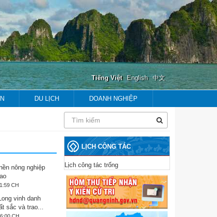
Tiếng Việt
English
中文
ẢN
DU LỊCH
DOANH NGHIỆP
prev
next
prev
next
LỊCH CÔNG TÁC
Lịch công tác trống
nền nông nghiệp
ao
11:59 CH
Long vinh danh
ất sắc và trao...
06:00 CH