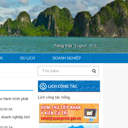
Tiếng Việt
English
中文
ẢN
DU LỊCH
DOANH NGHIỆP
prev
next
prev
next
LỊCH CÔNG TÁC
Lịch công tác trống
o hành trình phát
:10:00 SA
 doanh nghiệp bứt
:02:00 SA