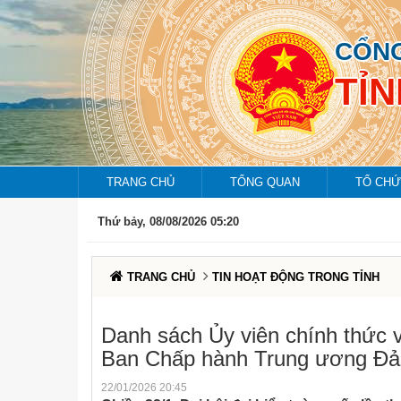
CỔNG
TỈ
TRANG CHỦ
TỔNG QUAN
TỔ CHỨ
Thứ bảy, 08/08/2026 05:20
TRANG CHỦ
TIN HOẠT ĐỘNG TRONG TỈNH
Danh sách Ủy viên chính thức 
Ban Chấp hành Trung ương Đả
22/01/2026 20:45