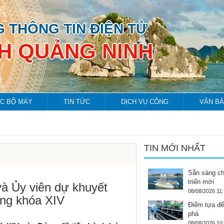
 THÔNG TIN ĐIỆN TỬ
NH QUẢNG NINH
C BỘ MÁY
TIN TỨC
DỊCH VỤ CÔNG
VĂN B
TIN MỚI NHẤT
Sẵn sàng ch
triển mới
và Ủy viên dự khuyết
08/08/2026 11
ng khóa XIV
Điểm tựa để
phá
08/08/2026 10