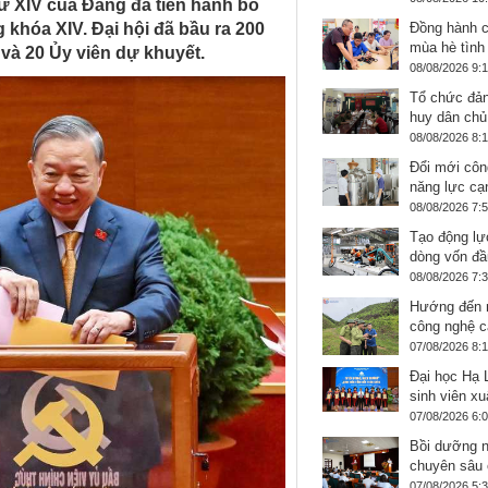
thứ XIV của Đảng đã tiến hành bỏ
hóa XIV. Đại hội đã bầu ra 200
Đồng hành c
mùa hè tình
 và 20 Ủy viên dự khuyết.
08/08/2026 9:
Tổ chức đản
huy dân chủ
08/08/2026 8:
Đổi mới côn
năng lực cạ
08/08/2026 7:
Tạo động lự
dòng vốn đầ
08/08/2026 7:
Hướng đến 
công nghệ c
07/08/2026 8:
Đại học Hạ 
sinh viên xu
07/08/2026 6:
Bồi dưỡng n
chuyên sâu 
07/08/2026 5: