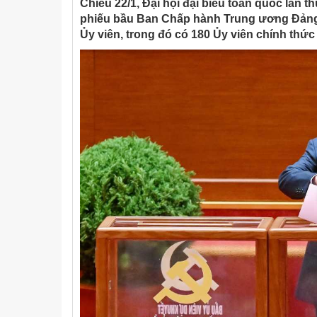
Chiều 22/1, Đại hội đại biểu toàn quốc lần 
phiếu bầu Ban Chấp hành Trung ương Đảng k
Ủy viên, trong đó có 180 Ủy viên chính thức