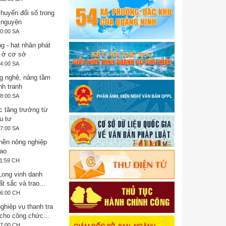
huyển đổi số trong
 nguyện
10:00 SA
g - hạt nhân phát
 ở cơ sở
14:00 SA
g nghệ, nâng tầm
nh tranh
58:00 SA
c tăng trưởng từ
u tư
37:00 SA
nền nông nghiệp
ao
11:59 CH
Long vinh danh
ất sắc và trao...
06:00 CH
ghiệp vụ thanh tra
cho công chức...
37:00 CH