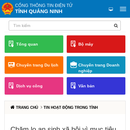
CỔNG THÔNG TIN ĐIỆN TỬ
TỈNH QUẢNG NINH
Tổng quan
Bộ máy
Chuyên trang Du lịch
Chuyên trang Doanh
nghiệp
Dịch vụ công
Văn bản
TRANG CHỦ
TIN HOẠT ĐỘNG TRONG TỈNH
Chăm lo an sinh xã hội vì mục tiêu