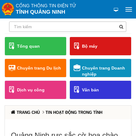
CỔNG THÔNG TIN ĐIỆN TỬ
TỈNH QUẢNG NINH
Tổng quan
Bộ máy
Chuyên trang Du lịch
Chuyên trang Doanh
nghiệp
Dịch vụ công
Văn bản
TRANG CHỦ
TIN HOẠT ĐỘNG TRONG TỈNH
Quảng Ninh rực sắc cờ hoa chào