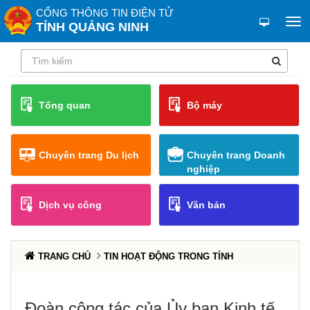
CỔNG THÔNG TIN ĐIỆN TỬ
TỈNH QUẢNG NINH
Tổng quan
Bộ máy
Chuyên trang Du lịch
Chuyên trang Doanh
nghiệp
Dịch vụ công
Văn bản
TRANG CHỦ
TIN HOẠT ĐỘNG TRONG TỈNH
Đoàn công tác của Ủy ban Kinh tế