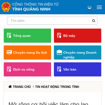
CỔNG THÔNG TIN ĐIỆN TỬ
TỈNH QUẢNG NINH
Tổng quan
Bộ máy
Chuyên trang Du lịch
Chuyên trang Doanh
nghiệp
Dịch vụ công
Văn bản
TRANG CHỦ
TIN HOẠT ĐỘNG TRONG TỈNH
Mở rộng cơ hội việc làm cho lao