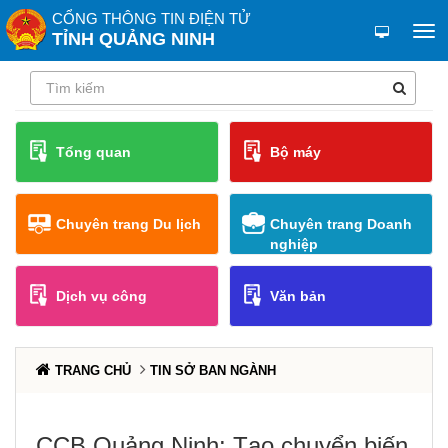
CỔNG THÔNG TIN ĐIỆN TỬ
TỈNH QUẢNG NINH
Tổng quan
Bộ máy
Chuyên trang Du lịch
Chuyên trang Doanh
nghiệp
Dịch vụ công
Văn bản
TRANG CHỦ
TIN SỞ BAN NGÀNH
CCB Quảng Ninh: Tạo chuyển biến