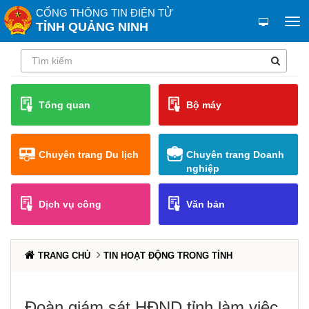
CỔNG THÔNG TIN ĐIỆN TỬ
TỈNH QUẢNG NINH
Tổng quan
Bộ máy
Chuyên trang Du lịch
Chuyên trang Doanh
nghiệp
Dịch vụ công
Văn bản
TRANG CHỦ
TIN HOẠT ĐỘNG TRONG TỈNH
Đoàn giám sát HĐND tỉnh làm việc