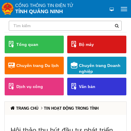
CỔNG THÔNG TIN ĐIỆN TỬ
TỈNH QUẢNG NINH
Tổng quan
Bộ máy
Chuyên trang Du lịch
Chuyên trang Doanh
nghiệp
Dịch vụ công
Văn bản
TRANG CHỦ
TIN HOẠT ĐỘNG TRONG TỈNH
Hội thảo thu hút đầu tư phát triển